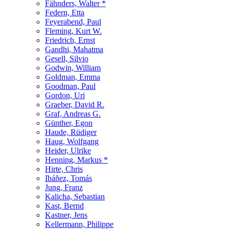
Fähnders, Walter *
Federn, Etta
Feyerabend, Paul
Fleming, Kurt W.
Friedrich, Ernst
Gandhi, Mahatma
Gesell, Silvio
Godwin, William
Goldman, Emma
Goodman, Paul
Gordon, Uri
Graeber, David R.
Graf, Andreas G.
Günther, Egon
Haude, Rüdiger
Haug, Wolfgang
Heider, Ulrike
Henning, Markus *
Hirte, Chris
Ibáñez, Tomás
Jung, Franz
Kalicha, Sebastian
Kast, Bernd
Kastner, Jens
Kellermann, Philippe