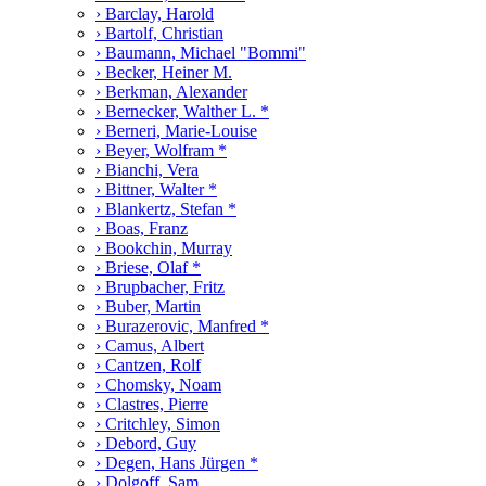
› Barclay, Harold
› Bartolf, Christian
› Baumann, Michael "Bommi"
› Becker, Heiner M.
› Berkman, Alexander
› Bernecker, Walther L. *
› Berneri, Marie-Louise
› Beyer, Wolfram *
› Bianchi, Vera
› Bittner, Walter *
› Blankertz, Stefan *
› Boas, Franz
› Bookchin, Murray
› Briese, Olaf *
› Brupbacher, Fritz
› Buber, Martin
› Burazerovic, Manfred *
› Camus, Albert
› Cantzen, Rolf
› Chomsky, Noam
› Clastres, Pierre
› Critchley, Simon
› Debord, Guy
› Degen, Hans Jürgen *
› Dolgoff, Sam