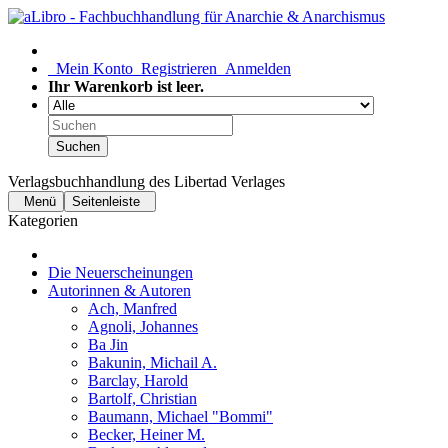
Mein Konto
Registrieren
Anmelden
Ihr Warenkorb ist leer.
Suchen
Verlagsbuchhandlung des Libertad Verlages
Menü
Seitenleiste
Kategorien
Die Neuerscheinungen
Autorinnen & Autoren
Ach, Manfred
Agnoli, Johannes
Ba Jin
Bakunin, Michail A.
Barclay, Harold
Bartolf, Christian
Baumann, Michael "Bommi"
Becker, Heiner M.