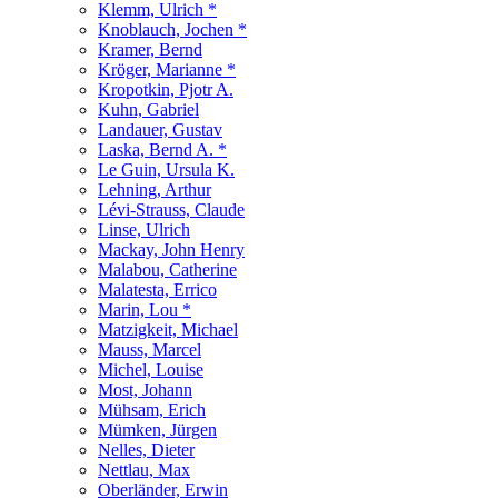
Klemm, Ulrich *
Knoblauch, Jochen *
Kramer, Bernd
Kröger, Marianne *
Kropotkin, Pjotr A.
Kuhn, Gabriel
Landauer, Gustav
Laska, Bernd A. *
Le Guin, Ursula K.
Lehning, Arthur
Lévi-Strauss, Claude
Linse, Ulrich
Mackay, John Henry
Malabou, Catherine
Malatesta, Errico
Marin, Lou *
Matzigkeit, Michael
Mauss, Marcel
Michel, Louise
Most, Johann
Mühsam, Erich
Mümken, Jürgen
Nelles, Dieter
Nettlau, Max
Oberländer, Erwin