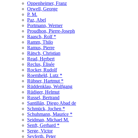
Oppenheimer, Franz
Orwell, George
P. M.
Paz, Abel
Portmann, Werner
Proudhon, Pierre-Joseph
Raasch, Rolf *
Ramm, Thilo
Ramus, Pierre
Rätsch, Christian
Read, Herbert
Reclus, Élisée
Rocker, Rudolf
Roemheld, Lutz *
Rübner, Hartmut *
Rüddenklau, Wolfgang
Rüdiger, Helmut
Russel, Bertrand
Santillán, Diego Abad de
Schmück, Jochen *
Schuhmann, Maurice *
Seidman, Michael M.
Senft, Gerhard *
Serge, Victor
Seyferth, Peter