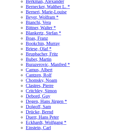
Berkman, Alexander
Bernecker, Walther L. *
Berneri, Marie-Louise
Beyer, Wolfram *
Bianchi, Vera
Bittner, Walter *
Blankertz, Stefan *
Boas, Franz
Bookchin, Murray
Briese, Olaf *
Brupbacher, Fritz
Buber, Martin
Burazerovic, Manfred *
Camus, Albert
Cantzen, Rolf
Chomsky, Noam
Clastres, Pierre
Critchley, Simon
Debord, Guy
Degen, Hans Jürgen *
Dolgoff, Sam
Drücke, Bernd
Duerr, Hans Peter
Eckhardt, Wolfgang *
Einstein, Carl