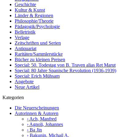
Geschichte
Kultur & Kunst
Länder & Regionen
Philosophie/Theorie
Pädagogik/Psychologie
Belletristik
Verlage
Zeitschriften und Serien
Antiquariat
Raritäten/Sammlerstücke
Bücher zu kleinen Preisen
Special: 50. Todestag von B. Traven alias Ret Marut
Special: 80 Jahre Spanische Revolution (1936-1939)
Special: Erich Mühsam
Angebote
Neue Artikel
Kategorien
Die Neuerscheinungen
Autorinnen & Autoren
› Ach, Manfred
› Agnoli, Johannes
› Ba Jin
› Bakunin, Michail A.