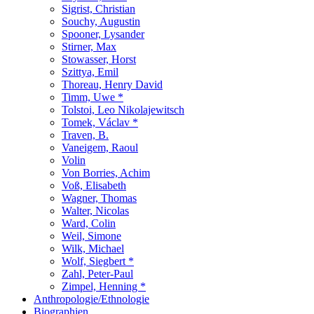
Sigrist, Christian
Souchy, Augustin
Spooner, Lysander
Stirner, Max
Stowasser, Horst
Szittya, Emil
Thoreau, Henry David
Timm, Uwe *
Tolstoi, Leo Nikolajewitsch
Tomek, Václav *
Traven, B.
Vaneigem, Raoul
Volin
Von Borries, Achim
Voß, Elisabeth
Wagner, Thomas
Walter, Nicolas
Ward, Colin
Weil, Simone
Wilk, Michael
Wolf, Siegbert *
Zahl, Peter-Paul
Zimpel, Henning *
Anthropologie/Ethnologie
Biographien