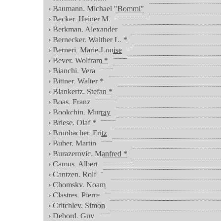
› Baumann, Michael "Bommi"
› Becker, Heiner M.
› Berkman, Alexander
› Bernecker, Walther L. *
› Berneri, Marie-Louise
› Beyer, Wolfram *
› Bianchi, Vera
› Bittner, Walter *
› Blankertz, Stefan *
› Boas, Franz
› Bookchin, Murray
› Briese, Olaf *
› Brupbacher, Fritz
› Buber, Martin
› Burazerovic, Manfred *
› Camus, Albert
› Cantzen, Rolf
› Chomsky, Noam
› Clastres, Pierre
› Critchley, Simon
› Debord, Guy