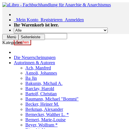
Mein Konto
Registrieren
Anmelden
Ihr Warenkorb ist leer.
Menü
Seitenleiste
Kategorien
Suchen
Die Neuerscheinungen
Autorinnen & Autoren
Ach, Manfred
Agnoli, Johannes
Ba Jin
Bakunin, Michail A.
Barclay, Harold
Bartolf, Christian
Baumann, Michael "Bommi"
Becker, Heiner M.
Berkman, Alexander
Bernecker, Walther L. *
Berneri, Marie-Louise
Beyer, Wolfram *