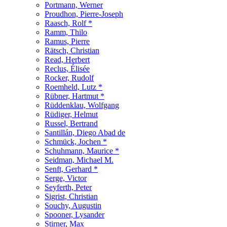
Portmann, Werner
Proudhon, Pierre-Joseph
Raasch, Rolf *
Ramm, Thilo
Ramus, Pierre
Rätsch, Christian
Read, Herbert
Reclus, Élisée
Rocker, Rudolf
Roemheld, Lutz *
Rübner, Hartmut *
Rüddenklau, Wolfgang
Rüdiger, Helmut
Russel, Bertrand
Santillán, Diego Abad de
Schmück, Jochen *
Schuhmann, Maurice *
Seidman, Michael M.
Senft, Gerhard *
Serge, Victor
Seyferth, Peter
Sigrist, Christian
Souchy, Augustin
Spooner, Lysander
Stirner, Max