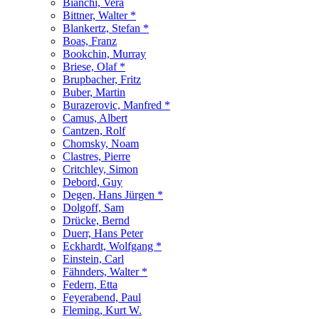
Bianchi, Vera
Bittner, Walter *
Blankertz, Stefan *
Boas, Franz
Bookchin, Murray
Briese, Olaf *
Brupbacher, Fritz
Buber, Martin
Burazerovic, Manfred *
Camus, Albert
Cantzen, Rolf
Chomsky, Noam
Clastres, Pierre
Critchley, Simon
Debord, Guy
Degen, Hans Jürgen *
Dolgoff, Sam
Drücke, Bernd
Duerr, Hans Peter
Eckhardt, Wolfgang *
Einstein, Carl
Fähnders, Walter *
Federn, Etta
Feyerabend, Paul
Fleming, Kurt W.