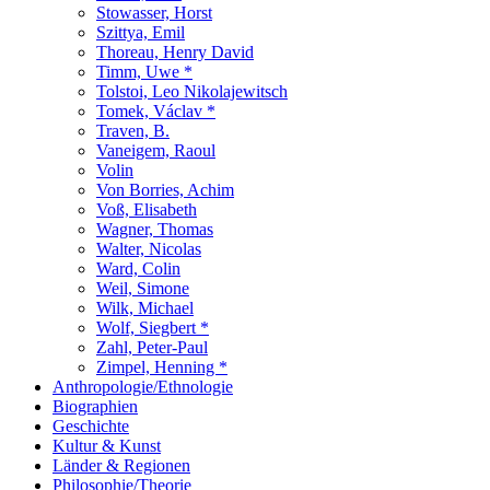
Stowasser, Horst
Szittya, Emil
Thoreau, Henry David
Timm, Uwe *
Tolstoi, Leo Nikolajewitsch
Tomek, Václav *
Traven, B.
Vaneigem, Raoul
Volin
Von Borries, Achim
Voß, Elisabeth
Wagner, Thomas
Walter, Nicolas
Ward, Colin
Weil, Simone
Wilk, Michael
Wolf, Siegbert *
Zahl, Peter-Paul
Zimpel, Henning *
Anthropologie/Ethnologie
Biographien
Geschichte
Kultur & Kunst
Länder & Regionen
Philosophie/Theorie