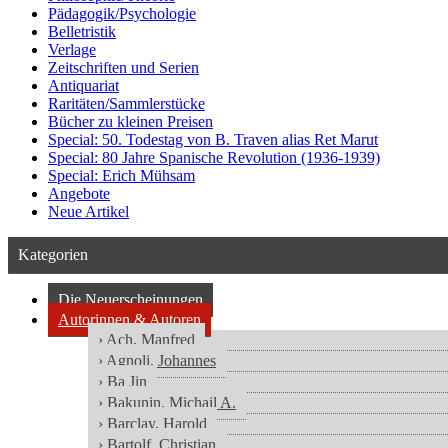
Pädagogik/Psychologie
Belletristik
Verlage
Zeitschriften und Serien
Antiquariat
Raritäten/Sammlerstücke
Bücher zu kleinen Preisen
Special: 50. Todestag von B. Traven alias Ret Marut
Special: 80 Jahre Spanische Revolution (1936-1939)
Special: Erich Mühsam
Angebote
Neue Artikel
Kategorien
Die Neuerscheinungen
Autorinnen & Autoren
› Ach, Manfred
› Agnoli, Johannes
› Ba Jin
› Bakunin, Michail A.
› Barclay, Harold
› Bartolf, Christian