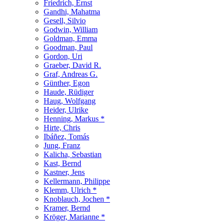
Friedrich, Ernst
Gandhi, Mahatma
Gesell, Silvio
Godwin, William
Goldman, Emma
Goodman, Paul
Gordon, Uri
Graeber, David R.
Graf, Andreas G.
Günther, Egon
Haude, Rüdiger
Haug, Wolfgang
Heider, Ulrike
Henning, Markus *
Hirte, Chris
Ibáñez, Tomás
Jung, Franz
Kalicha, Sebastian
Kast, Bernd
Kastner, Jens
Kellermann, Philippe
Klemm, Ulrich *
Knoblauch, Jochen *
Kramer, Bernd
Kröger, Marianne *