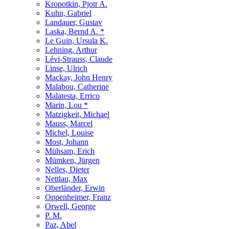
Kropotkin, Pjotr A.
Kuhn, Gabriel
Landauer, Gustav
Laska, Bernd A. *
Le Guin, Ursula K.
Lehning, Arthur
Lévi-Strauss, Claude
Linse, Ulrich
Mackay, John Henry
Malabou, Catherine
Malatesta, Errico
Marin, Lou *
Matzigkeit, Michael
Mauss, Marcel
Michel, Louise
Most, Johann
Mühsam, Erich
Mümken, Jürgen
Nelles, Dieter
Nettlau, Max
Oberländer, Erwin
Oppenheimer, Franz
Orwell, George
P. M.
Paz, Abel