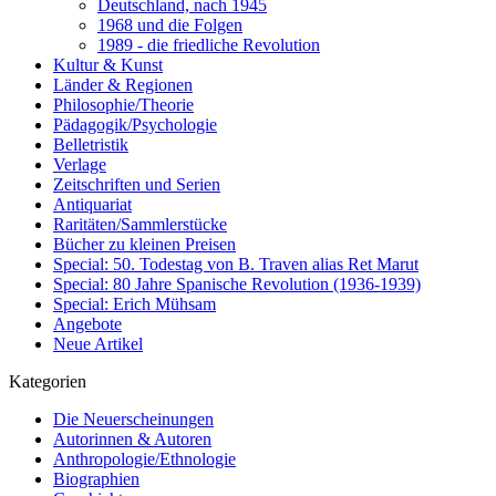
Deutschland, nach 1945
1968 und die Folgen
1989 - die friedliche Revolution
Kultur & Kunst
Länder & Regionen
Philosophie/Theorie
Pädagogik/Psychologie
Belletristik
Verlage
Zeitschriften und Serien
Antiquariat
Raritäten/Sammlerstücke
Bücher zu kleinen Preisen
Special: 50. Todestag von B. Traven alias Ret Marut
Special: 80 Jahre Spanische Revolution (1936-1939)
Special: Erich Mühsam
Angebote
Neue Artikel
Kategorien
Die Neuerscheinungen
Autorinnen & Autoren
Anthropologie/Ethnologie
Biographien