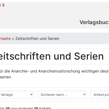
Verlagsbuc
rtseite
»
Zeitschriften und Serien
eitschriften und Serien
für die Anarchie- und Anarchismusforschung wichtigen deut
serien.
bis
59
(von insgesamt
59
Artikeln)