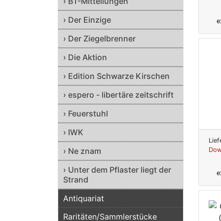
› BT-Mitteilungen
› Der Einzige
e
› Der Ziegelbrenner
› Die Aktion
› Edition Schwarze Kirschen
› espero - libertäre zeitschrift
› Feuerstuhl
› IWK
Lief
› Ne znam
Dow
› Unter dem Pflaster liegt der
e
Strand
Antiquariat
Raritäten/Sammlerstücke