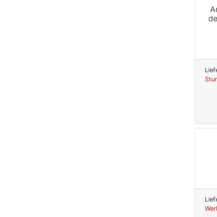
A
de
Lief
Stu
Lief
Wer