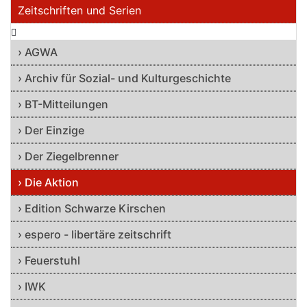
Zeitschriften und Serien
› AGWA
› Archiv für Sozial- und Kulturgeschichte
› BT-Mitteilungen
› Der Einzige
› Der Ziegelbrenner
› Die Aktion
› Edition Schwarze Kirschen
› espero - libertäre zeitschrift
› Feuerstuhl
› IWK