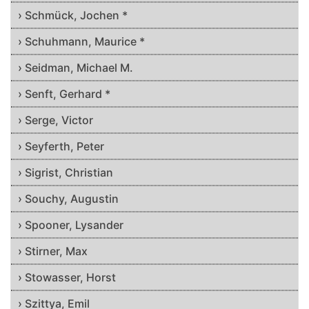
› Schmück, Jochen *
› Schuhmann, Maurice *
› Seidman, Michael M.
› Senft, Gerhard *
› Serge, Victor
› Seyferth, Peter
› Sigrist, Christian
› Souchy, Augustin
› Spooner, Lysander
› Stirner, Max
› Stowasser, Horst
› Szittya, Emil