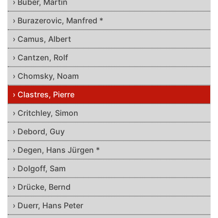
› Buber, Martin
› Burazerovic, Manfred *
› Camus, Albert
› Cantzen, Rolf
› Chomsky, Noam
› Clastres, Pierre
› Critchley, Simon
› Debord, Guy
› Degen, Hans Jürgen *
› Dolgoff, Sam
› Drücke, Bernd
› Duerr, Hans Peter