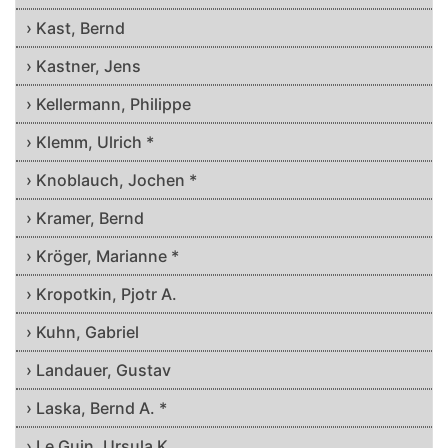
› Kast, Bernd
› Kastner, Jens
› Kellermann, Philippe
› Klemm, Ulrich *
› Knoblauch, Jochen *
› Kramer, Bernd
› Kröger, Marianne *
› Kropotkin, Pjotr A.
› Kuhn, Gabriel
› Landauer, Gustav
› Laska, Bernd A. *
› Le Guin, Ursula K.