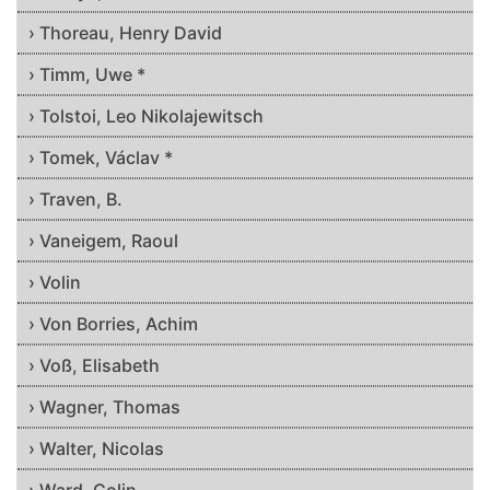
› Thoreau, Henry David
› Timm, Uwe *
› Tolstoi, Leo Nikolajewitsch
› Tomek, Václav *
› Traven, B.
› Vaneigem, Raoul
› Volin
› Von Borries, Achim
› Voß, Elisabeth
› Wagner, Thomas
› Walter, Nicolas