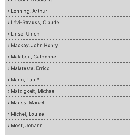
› Lehning, Arthur
› Lévi-Strauss, Claude
› Linse, Ulrich
› Mackay, John Henry
› Malabou, Catherine
› Malatesta, Errico
› Marin, Lou *
› Matzigkeit, Michael
› Mauss, Marcel
› Michel, Louise
› Most, Johann