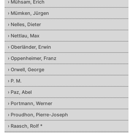
› Mühsam, Erich
› Mümken, Jürgen
› Nelles, Dieter
› Nettlau, Max
› Oberländer, Erwin
› Oppenheimer, Franz
› Orwell, George
› P. M.
› Paz, Abel
› Portmann, Werner
› Proudhon, Pierre-Joseph
› Raasch, Rolf *