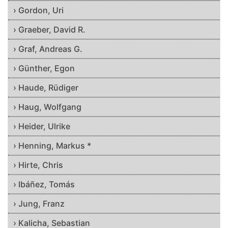
› Gordon, Uri
› Graeber, David R.
› Graf, Andreas G.
› Günther, Egon
› Haude, Rüdiger
› Haug, Wolfgang
› Heider, Ulrike
› Henning, Markus *
› Hirte, Chris
› Ibáñez, Tomás
› Jung, Franz
› Kalicha, Sebastian