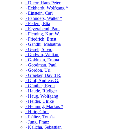
› Duerr, Hans Peter
› Eckhardt, Wolfgang *
› Einstein, Carl
› Fähnders, Walter *
› Federn, Etta
› Feyerabend, Paul
› Fleming, Kurt W.
› Friedrich, Ernst
› Gandhi, Mahatma
› Gesell, Silvio
› Godwin, William
› Goldman, Emma
› Goodman, Paul
› Gordon, Uri
› Graeber, David R.
› Graf, Andreas G.
› Günther, Egon
› Haude, Rüdiger
› Haug, Wolfgang
› Heider, Ulrike
› Henning, Markus *
› Hirte, Chris
› Ibáñez, Tomás
› Jung, Franz
› Kalicha, Sebastian