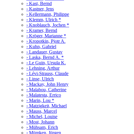
› Kast, Bernd
› Kastner, Jens
› Kellermann, Philippe
› Klemm, Ulrich *
› Knoblauch, Jochen *
› Kramer, Bernd
› Kröger, Marianne *
› Kropotkin, Pjotr A.
› Kuhn, Gabriel
› Landauer, Gustav
› Laska, Bernd A. *
› Le Guin, Ursula K.
› Lehning, Arthur
› Lévi-Strauss, Claude
› Linse, Ulrich
› Mackay, John Henry
› Malabou, Catherine
› Malatesta, Errico
› Marin, Lou *
› Matzigkeit, Michael
› Mauss, Marcel
› Michel, Louise
› Most, Johann
› Mühsam, Erich
› Mümken, Jürgen