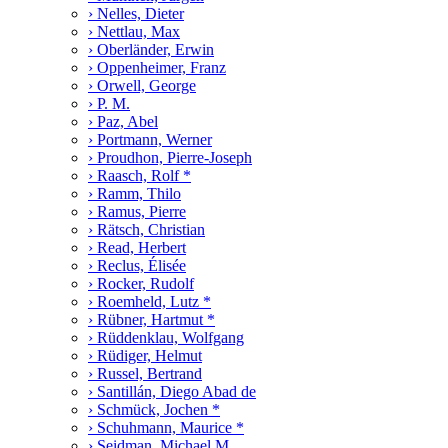
› Nelles, Dieter
› Nettlau, Max
› Oberländer, Erwin
› Oppenheimer, Franz
› Orwell, George
› P. M.
› Paz, Abel
› Portmann, Werner
› Proudhon, Pierre-Joseph
› Raasch, Rolf *
› Ramm, Thilo
› Ramus, Pierre
› Rätsch, Christian
› Read, Herbert
› Reclus, Élisée
› Rocker, Rudolf
› Roemheld, Lutz *
› Rübner, Hartmut *
› Rüddenklau, Wolfgang
› Rüdiger, Helmut
› Russel, Bertrand
› Santillán, Diego Abad de
› Schmück, Jochen *
› Schuhmann, Maurice *
› Seidman, Michael M.