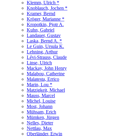
Klemm, Ulrich *
Knoblauch, Jochen *
Kramer, Bernd
Kröger, Marianne *
Kropotkin, Pjotr A.
Kuhn, Gabriel
Landauer, Gustav
Laska, Bernd A. *
Le Guin, Ursula K.
Lehning, Arthur
Lévi-Strauss, Claude
Linse, Ulrich
Mackay, John Henry
Malabou, Catherine
Malatesta, Errico
Marin, Lou *
Matzigkeit, Michael
Mauss, Marcel
Michel, Louise
Most, Johann
Mühsam, Erich
Mümken, Jürgen
Nelles, Dieter
Nettlau, Max
Oberländer, Erwin