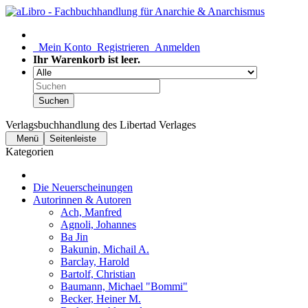
Mein Konto
Registrieren
Anmelden
Ihr Warenkorb ist leer.
Suchen
Verlagsbuchhandlung des Libertad Verlages
Menü
Seitenleiste
Kategorien
Die Neuerscheinungen
Autorinnen & Autoren
Ach, Manfred
Agnoli, Johannes
Ba Jin
Bakunin, Michail A.
Barclay, Harold
Bartolf, Christian
Baumann, Michael "Bommi"
Becker, Heiner M.