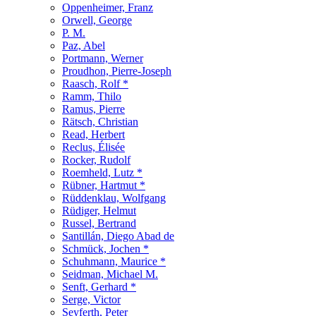
Oppenheimer, Franz
Orwell, George
P. M.
Paz, Abel
Portmann, Werner
Proudhon, Pierre-Joseph
Raasch, Rolf *
Ramm, Thilo
Ramus, Pierre
Rätsch, Christian
Read, Herbert
Reclus, Élisée
Rocker, Rudolf
Roemheld, Lutz *
Rübner, Hartmut *
Rüddenklau, Wolfgang
Rüdiger, Helmut
Russel, Bertrand
Santillán, Diego Abad de
Schmück, Jochen *
Schuhmann, Maurice *
Seidman, Michael M.
Senft, Gerhard *
Serge, Victor
Seyferth, Peter