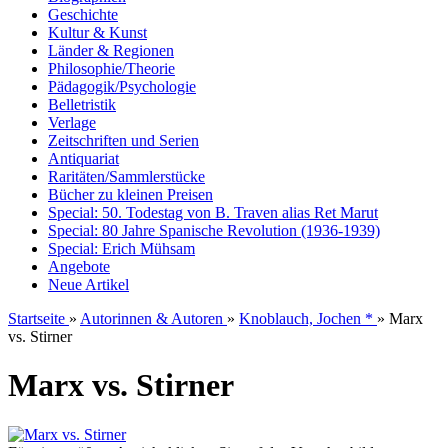
Geschichte
Kultur & Kunst
Länder & Regionen
Philosophie/Theorie
Pädagogik/Psychologie
Belletristik
Verlage
Zeitschriften und Serien
Antiquariat
Raritäten/Sammlerstücke
Bücher zu kleinen Preisen
Special: 50. Todestag von B. Traven alias Ret Marut
Special: 80 Jahre Spanische Revolution (1936-1939)
Special: Erich Mühsam
Angebote
Neue Artikel
Startseite
»
Autorinnen & Autoren
»
Knoblauch, Jochen *
»
Marx
vs. Stirner
Marx vs. Stirner