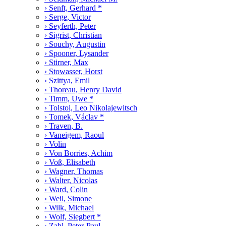
› Senft, Gerhard *
› Serge, Victor
› Seyferth, Peter
› Sigrist, Christian
› Souchy, Augustin
› Spooner, Lysander
› Stirner, Max
› Stowasser, Horst
› Szittya, Emil
› Thoreau, Henry David
› Timm, Uwe *
› Tolstoi, Leo Nikolajewitsch
› Tomek, Václav *
› Traven, B.
› Vaneigem, Raoul
› Volin
› Von Borries, Achim
› Voß, Elisabeth
› Wagner, Thomas
› Walter, Nicolas
› Ward, Colin
› Weil, Simone
› Wilk, Michael
› Wolf, Siegbert *
› Zahl, Peter-Paul