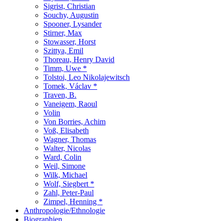
Sigrist, Christian
Souchy, Augustin
Spooner, Lysander
Stirner, Max
Stowasser, Horst
Szittya, Emil
Thoreau, Henry David
Timm, Uwe *
Tolstoi, Leo Nikolajewitsch
Tomek, Václav *
Traven, B.
Vaneigem, Raoul
Volin
Von Borries, Achim
Voß, Elisabeth
Wagner, Thomas
Walter, Nicolas
Ward, Colin
Weil, Simone
Wilk, Michael
Wolf, Siegbert *
Zahl, Peter-Paul
Zimpel, Henning *
Anthropologie/Ethnologie
Biographien