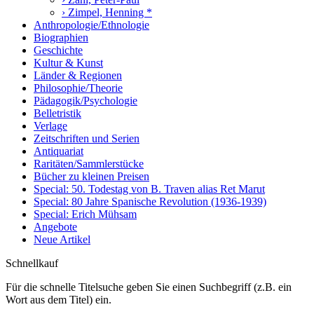
› Zimpel, Henning *
Anthropologie/Ethnologie
Biographien
Geschichte
Kultur & Kunst
Länder & Regionen
Philosophie/Theorie
Pädagogik/Psychologie
Belletristik
Verlage
Zeitschriften und Serien
Antiquariat
Raritäten/Sammlerstücke
Bücher zu kleinen Preisen
Special: 50. Todestag von B. Traven alias Ret Marut
Special: 80 Jahre Spanische Revolution (1936-1939)
Special: Erich Mühsam
Angebote
Neue Artikel
Schnellkauf
Für die schnelle Titelsuche geben Sie einen Suchbegriff (z.B. ein
Wort aus dem Titel) ein.