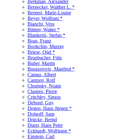
Berkman, Alexander
Bernecker, Walther L. *
Berneri, Marie-Louise
Beyer, Wolfram *
Bianchi, Vera
Bittner, Walter *
Blankertz, Stefan *
Boas, Franz
Bookchin, Murray
Briese, Olaf *
Brupbacher, Fritz
Buber, Martin
Burazerovic, Manfred *
Camus, Albert
Cantzen, Rolf
Chomsky, Noam
Clastres, Pierre
Critchley, Simon
Debord, Guy
Degen, Hans Jürgen *
Dolgoff, Sam
Drücke, Bernd
Duerr, Hans Peter
Eckhardt, Wolfgang *
Einstein, Carl