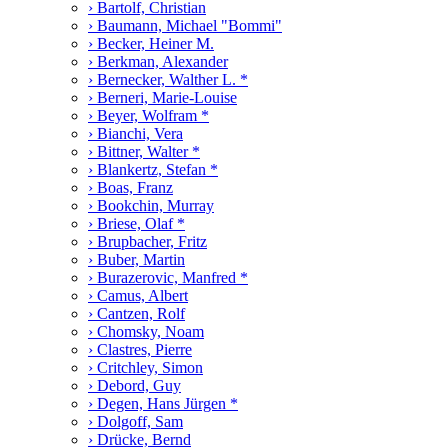
› Bartolf, Christian
› Baumann, Michael "Bommi"
› Becker, Heiner M.
› Berkman, Alexander
› Bernecker, Walther L. *
› Berneri, Marie-Louise
› Beyer, Wolfram *
› Bianchi, Vera
› Bittner, Walter *
› Blankertz, Stefan *
› Boas, Franz
› Bookchin, Murray
› Briese, Olaf *
› Brupbacher, Fritz
› Buber, Martin
› Burazerovic, Manfred *
› Camus, Albert
› Cantzen, Rolf
› Chomsky, Noam
› Clastres, Pierre
› Critchley, Simon
› Debord, Guy
› Degen, Hans Jürgen *
› Dolgoff, Sam
› Drücke, Bernd