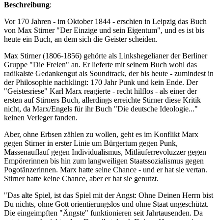
Beschreibung
:
Vor 170 Jahren - im Oktober 1844 - erschien in Leipzig das Buch
von Max Stirner "Der Einzige und sein Eigentum", und es ist bis
heute ein Buch, an dem sich die Geister scheiden.
Max Stirner (1806-1856) gehörte als Linkshegelianer der Berliner
Gruppe "Die Freien" an. Er lieferte mit seinem Buch wohl das
radikalste Gedankengut als Soundtrack, der bis heute - zumindest in
der Philosophie nachklingt: 170 Jahr Punk und kein Ende. Der
"Geistesriese" Karl Marx reagierte - recht hilflos - als einer der
ersten auf Stirners Buch, allerdings erreichte Stirner diese Kritik
nicht, da Marx/Engels für ihr Buch "Die deutsche Ideologie..."
keinen Verleger fanden.
Aber, ohne Erbsen zählen zu wollen, geht es im Konflikt Marx
gegen Stirner in erster Linie um Bürgertum gegen Punk,
Massenauflauf gegen Individualismus, Mitläuferrevoluzzer gegen
Empörerinnen bis hin zum langweiligen Staatssozialismus gegen
Pogotänzerinnen. Marx hatte seine Chance - und er hat sie vertan.
Stirner hatte keine Chance, aber er hat sie genutzt.
"Das alte Spiel, ist das Spiel mit der Angst: Ohne Deinen Herrn bist
Du nichts, ohne Gott orientierungslos und ohne Staat ungeschützt.
Die eingeimpften "Ängste" funktionieren seit Jahrtausenden. Da