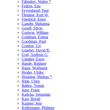
Fähnders, Walter *
Federn, Etta
Feyerabend, Paul
Fleming, Kurt W.
Friedrich, Ernst
Gandhi, Mahatma
Gesell, Silvio
Godwin, William
Goldman, Emma
Goodman, Paul
Gordon, Uri
Graeber, David R.
Graf, Andreas G.
Günther, Egon
Haude, Rüdiger
Haug, Wolfgang
Heider, Ulrike
Henning, Markus *
Hirte, Chris
Ibáñez, Tomás
Jung, Franz
Kalicha, Sebastian
Kast, Bernd
Kastner, Jens
Kellermann, Philippe