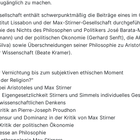
 zugänglich zu machen.
sellschaft enthält schwerpunktmäßig die Beiträge eines i
itut Lissabon und der Max-Stirner-Gesellschaft durchgefüh
hie des Nichts des Philosophen und Politikers José Barata-M
nn) und der politischen Okonomie (Gerhard Senft), die Ak
Silva) sowie Überschneidungen seiner Philosophie zu Aristo
r Wissenschaft (Beate Kramer).
r Vernichtung bis zum subjektiven ethischen Moment
 der Religion?"
ei Aristoteles und Max Stirner
 Eigengesetzlichkeit Stirners und Simmels individuelles Ge
 wissenschaftlichen Denkens
ritik an Pierre-Joseph Proudhon
Zensur und Dominanz in der Kritik von Max Stirner
Kritik der politischen Ökonomie
esse an Philosophie