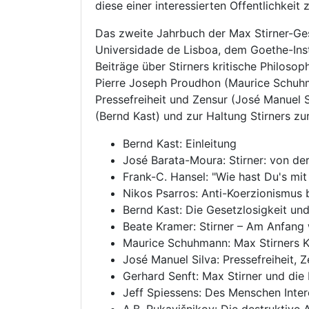
diese einer interessierten Offentlichkeit
Das zweite Jahrbuch der Max Stirner-Ge
Universidade de Lisboa, dem Goethe-Inst
Beiträge über Stirners kritische Philosop
Pierre Joseph Proudhon (Maurice Schuhma
Pressefreiheit und Zensur (José Manuel 
(Bernd Kast) und zur Haltung Stirners zu
Bernd Kast: Einleitung
José Barata-Moura: Stirner: von de
Frank-C. Hansel: "Wie hast Du's mit
Nikos Psarros: Anti-Koerzionismus b
Bernd Kast: Die Gesetzlosigkeit und
Beate Kramer: Stirner – Am Anfang
Maurice Schuhmann: Max Stirners K
José Manuel Silva: Pressefreiheit, 
Gerhard Senft: Max Stirner und die 
Jeff Spiessens: Des Menschen Inter