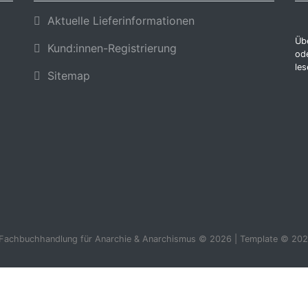
Aktuelle Lieferinformationen
Übe
Kund:innen-Registrierung
ode
les
Sitemap
 Fachbuchhandlung für Anarchie & Anarchismus © 2026 | Template © 202