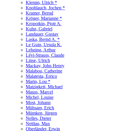
Klemm, Ulrich *
Knoblauch, Jochen *
Kramer, Bernd
Kröger, Marianne *
Kropotkin, Pjotr A.
Kuhn, Gabriel
Landauer, Gustav
Laska, Bernd A. *
Le Guin, Ursula K.
Lehning, Arthur
Lévi-Strauss, Claude
Linse, Ulrich
Mackay, John Henry
Malabou, Catherine
Malatesta, Errico
Marin, Lou *
Matzigkeit, Michael
Mauss, Marcel
Michel, Louise
Most, Johann
Mühsam, Erich
Mümken, Jürgen
Nelles, Dieter
Nettlau, Max
Oberländer, Erwin