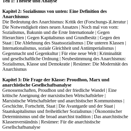
Teil 1: Theorie und Analyse
Kapitel 2: Sozialismus von unten: Eine Definition des
Anarchismus
Die Bedeutung des Anarchismus: Kritik der (Forschungs-)Literatur |
Die Notwendigkeit eines neuen Ansatzes | Noch mal von vorn:
Sozialismus, Bakunin und die Erste Internationale | Gegen
Hierarchien | Gegen Kapitalismus und Grundbesitz | Gegen den
Staat | Die Ablehnung des Staatssozialismus | Die unteren Klassen |
Internationalismus, soziale Gleichheit und Antiimperialismus |
Gegenmacht und Gegenkultur | Für eine neue Welt | Kriminalität
und gesellschaftliche Ordnung | Neubestimmung des Anarchismus:
Sozialismus, Klasse und Demokratie | Resümee: Die Modernität des
Anarchismus
Kapitel 3: Die Frage der Klasse: Proudhon, Marx und
anarchistische Gesellschaftsanalyse
Genossenschaften, Proudhon und der friedliche Wandel | Eine
kritische Aneignung der marxistischen Wirtschaftslehre |
Marxistische Wirtschaftslehre und anarchistischer Kommunismus |
Geschichte, Fortschritt, Staat | Die Avantgarde und der Staat |
Staatskapitalismus und freiheitlicher Sozialismus | Ökonomischer
Determinismus und die broad anarchist tradition | Das anarchistische
Klassenverständnis | Resümee: Für die anarchistische
Gesellschaftsanalyse