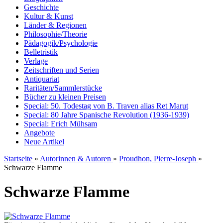
Geschichte
Kultur & Kunst
Länder & Regionen
Philosophie/Theorie
Pädagogik/Psychologie
Belletristik
Verlage
Zeitschriften und Serien
Antiquariat
Raritäten/Sammlerstücke
Bücher zu kleinen Preisen
Special: 50. Todestag von B. Traven alias Ret Marut
Special: 80 Jahre Spanische Revolution (1936-1939)
Special: Erich Mühsam
Angebote
Neue Artikel
Startseite
»
Autorinnen & Autoren
»
Proudhon, Pierre-Joseph
»
Schwarze Flamme
Schwarze Flamme