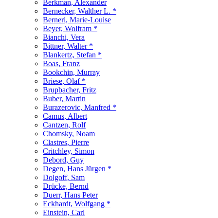
Berkman, Alexander
Bernecker, Walther L. *
Berneri, Marie-Louise
Beyer, Wolfram *
Bianchi, Vera
Bittner, Walter *
Blankertz, Stefan *
Boas, Franz
Bookchin, Murray
Briese, Olaf *
Brupbacher, Fritz
Buber, Martin
Burazerovic, Manfred *
Camus, Albert
Cantzen, Rolf
Chomsky, Noam
Clastres, Pierre
Critchley, Simon
Debord, Guy
Degen, Hans Jürgen *
Dolgoff, Sam
Drücke, Bernd
Duerr, Hans Peter
Eckhardt, Wolfgang *
Einstein, Carl