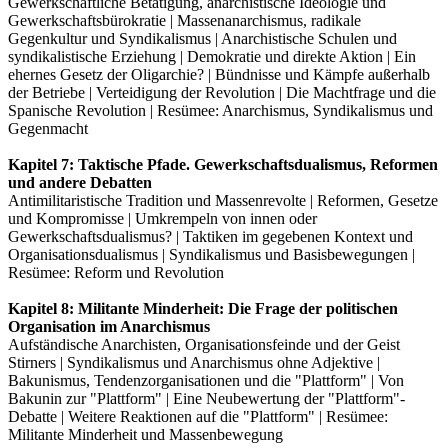
Gewerkschaftliche Betätigung, anarchistische Ideologie und
Gewerkschaftsbürokratie | Massenanarchismus, radikale
Gegenkultur und Syndikalismus | Anarchistische Schulen und
syndikalistische Erziehung | Demokratie und direkte Aktion | Ein
ehernes Gesetz der Oligarchie? | Bündnisse und Kämpfe außerhalb
der Betriebe | Verteidigung der Revolution | Die Machtfrage und die
Spanische Revolution | Resümee: Anarchismus, Syndikalismus und
Gegenmacht
Kapitel 7: Taktische Pfade. Gewerkschaftsdualismus, Reformen
und andere Debatten
Antimilitaristische Tradition und Massenrevolte | Reformen, Gesetze
und Kompromisse | Umkrempeln von innen oder
Gewerkschaftsdualismus? | Taktiken im gegebenen Kontext und
Organisationsdualismus | Syndikalismus und Basisbewegungen |
Resümee: Reform und Revolution
Kapitel 8: Militante Minderheit: Die Frage der politischen
Organisation im Anarchismus
Aufständische Anarchisten, Organisationsfeinde und der Geist
Stirners | Syndikalismus und Anarchismus ohne Adjektive |
Bakunismus, Tendenzorganisationen und die "Plattform" | Von
Bakunin zur "Plattform" | Eine Neubewertung der "Plattform"-
Debatte | Weitere Reaktionen auf die "Plattform" | Resümee:
Militante Minderheit und Massenbewegung