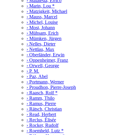
› Malatesta, Errico
› Marin, Lou *
› Matzigkeit, Michael
› Mauss, Marcel
› Michel, Louise
› Most, Johann
› Mühsam, Erich
› Mümken, Jürgen
› Nelles, Dieter
› Nettlau, Max
› Oberländer, Erwin
› Oppenheimer, Franz
› Orwell, George
› P. M.
› Paz, Abel
› Portmann, Werner
› Proudhon, Pierre-Joseph
› Raasch, Rolf *
› Ramm, Thilo
› Ramus, Pierre
› Rätsch, Christian
› Read, Herbert
› Reclus, Élisée
› Rocker, Rudolf
› Roemheld, Lutz *