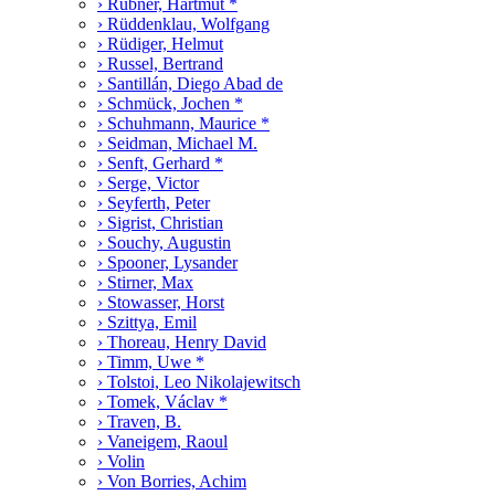
› Rübner, Hartmut *
› Rüddenklau, Wolfgang
› Rüdiger, Helmut
› Russel, Bertrand
› Santillán, Diego Abad de
› Schmück, Jochen *
› Schuhmann, Maurice *
› Seidman, Michael M.
› Senft, Gerhard *
› Serge, Victor
› Seyferth, Peter
› Sigrist, Christian
› Souchy, Augustin
› Spooner, Lysander
› Stirner, Max
› Stowasser, Horst
› Szittya, Emil
› Thoreau, Henry David
› Timm, Uwe *
› Tolstoi, Leo Nikolajewitsch
› Tomek, Václav *
› Traven, B.
› Vaneigem, Raoul
› Volin
› Von Borries, Achim