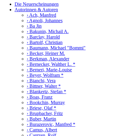
Die Neuerscheinungen
Autorinnen & Autoren
› Ach, Manfred
› Agnoli, Johannes
› Ba Jin
› Bakunin, Michail A.
› Barclay, Harold
› Bartolf, Christian
› Baumann, Michael "Bommi"
› Becker, Heiner M.
› Berkman, Alexander
› Bernecker, Walther L. *
› Berneri, Marie-Louise
› Beyer, Wolfram *
› Bianchi, Vera
› Bittner, Walter *
› Blankertz, Stefan *
› Boas, Franz
› Bookchin, Murray
› Briese, Olaf *
› Brupbacher, Fritz
› Buber, Martin
› Burazerovic, Manfred *
› Camus, Albert
› Cantzen, Rolf