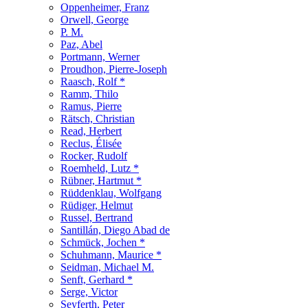
Oppenheimer, Franz
Orwell, George
P. M.
Paz, Abel
Portmann, Werner
Proudhon, Pierre-Joseph
Raasch, Rolf *
Ramm, Thilo
Ramus, Pierre
Rätsch, Christian
Read, Herbert
Reclus, Élisée
Rocker, Rudolf
Roemheld, Lutz *
Rübner, Hartmut *
Rüddenklau, Wolfgang
Rüdiger, Helmut
Russel, Bertrand
Santillán, Diego Abad de
Schmück, Jochen *
Schuhmann, Maurice *
Seidman, Michael M.
Senft, Gerhard *
Serge, Victor
Seyferth, Peter