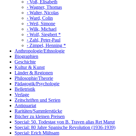
› Voß, Elisabeth
› Wagner, Thomas
› Walter, Nicolas
› Ward, Colin
› Weil, Simone
› Wilk, Michael
› Wolf, Siegbert *
› Zahl, Peter-Paul
› Zimpel, Henning *
Anthropologie/Ethnologie
Biographien
Geschichte
Kultur & Kunst
Länder & Regionen
Philosophie/Theorie
Pädagogik/Psychologie
Belletristik
Verlage
Zeitschriften und Serien
Antiquariat
Raritäten/Sammlerstücke
Bücher zu kleinen Preisen
Special: 50. Todestag von B. Traven alias Ret Marut
Special: 80 Jahre Spanische Revolution (1936-1939)
Special: Erich Mühsam