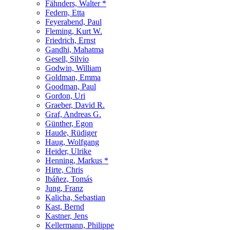
Fähnders, Walter *
Federn, Etta
Feyerabend, Paul
Fleming, Kurt W.
Friedrich, Ernst
Gandhi, Mahatma
Gesell, Silvio
Godwin, William
Goldman, Emma
Goodman, Paul
Gordon, Uri
Graeber, David R.
Graf, Andreas G.
Günther, Egon
Haude, Rüdiger
Haug, Wolfgang
Heider, Ulrike
Henning, Markus *
Hirte, Chris
Ibáñez, Tomás
Jung, Franz
Kalicha, Sebastian
Kast, Bernd
Kastner, Jens
Kellermann, Philippe