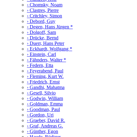
› Chomsky, Noam
› Clastres, Pierre
› Critchley, Simon
› Debord, Guy
› Degen, Hans Jürgen *
› Dolgoff, Sam
› Drücke, Bernd
› Duerr, Hans Peter
› Eckhardt, Wolfgang *
› Einstein, Carl
› Fähnders, Walter *
› Federn, Etta
› Feyerabend, Paul
› Fleming, Kurt W.
› Friedrich, Ernst
› Gandhi, Mahatma
› Gesell, Silvio
› Godwin, William
› Goldman, Emma
› Goodman, Paul
› Gordon, Uri
› Graeber, David R.
› Graf, Andreas G.
› Günther, Egon
› Haude, Rüdiger