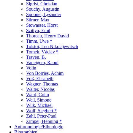
Sigrist, Christian
Souchy, Augustin
Spooner, Lysander
Stirner, Max
Stowasser, Horst
Szittya, Emil
Thoreau, Henry David
Timm, Uwe *
Tolstoi, Leo Nikolajewitsch
Tomek, Václav *
Traven, B.
Vaneigem, Raoul
Volin
Von Borries, Achim
Voß, Elisabeth
Wagner, Thomas
Walter, Nicolas
Ward, Colin
Weil, Simone
Wilk, Michael
Wolf, Siegbert *
Zahl, Peter-Paul
Zimpel, Henning *
Anthropologie/Ethnologie
Biographien