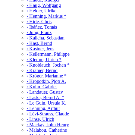
› Haug, Wolfgang
› Heider, Ulrike
› Henning, Markus *
› Hirte, Chris
› Ibáñez, Tomás
› Jung, Franz
› Kalicha, Sebastian
› Kast, Bernd
› Kastner, Jens
› Kellermann, Philippe
› Klemm, Ulrich *
› Knoblauch, Jochen *
› Kramer, Bernd
› Kröger, Marianne *
› Kropotkin, Pjotr A.
› Kuhn, Gabriel
› Landauer, Gustav
› Laska, Bernd A. *
› Le Guin, Ursula K.
› Lehning, Arthur
› Lévi-Strauss, Claude
› Linse, Ulrich
› Mackay, John Henry
› Malabou, Catherine