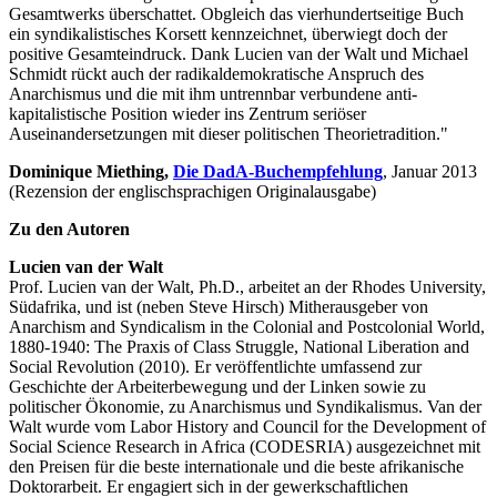
Gesamtwerks überschattet. Obgleich das vierhundertseitige Buch
ein syndikalistisches Korsett kennzeichnet, überwiegt doch der
positive Gesamteindruck. Dank Lucien van der Walt und Michael
Schmidt rückt auch der radikaldemokratische Anspruch des
Anarchismus und die mit ihm untrennbar verbundene anti-
kapitalistische Position wieder ins Zentrum seriöser
Auseinandersetzungen mit dieser politischen Theorietradition."
Dominique Miething,
Die DadA-Buchempfehlung
, Januar 2013
(Rezension der englischsprachigen Originalausgabe)
Zu den Autoren
Lucien van der Walt
Prof. Lucien van der Walt, Ph.D., arbeitet an der Rhodes University,
Südafrika, und ist (neben Steve Hirsch) Mitherausgeber von
Anarchism and Syndicalism in the Colonial and Postcolonial World,
1880-1940: The Praxis of Class Struggle, National Liberation and
Social Revolution (2010). Er veröffentlichte umfassend zur
Geschichte der Arbeiterbewegung und der Linken sowie zu
politischer Ökonomie, zu Anarchismus und Syndikalismus. Van der
Walt wurde vom Labor History and Council for the Development of
Social Science Research in Africa (CODESRIA) ausgezeichnet mit
den Preisen für die beste internationale und die beste afrikanische
Doktorarbeit. Er engagiert sich in der gewerkschaftlichen