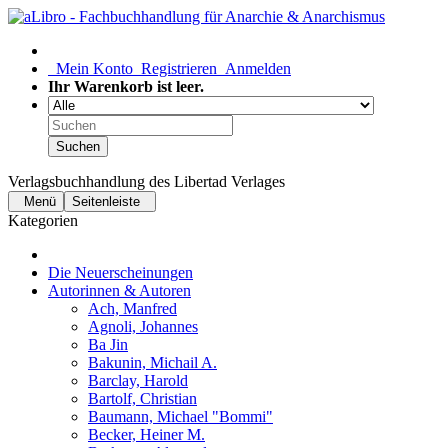
Mein Konto
Registrieren
Anmelden
Ihr Warenkorb ist leer.
Suchen
Verlagsbuchhandlung des Libertad Verlages
Menü
Seitenleiste
Kategorien
Die Neuerscheinungen
Autorinnen & Autoren
Ach, Manfred
Agnoli, Johannes
Ba Jin
Bakunin, Michail A.
Barclay, Harold
Bartolf, Christian
Baumann, Michael "Bommi"
Becker, Heiner M.