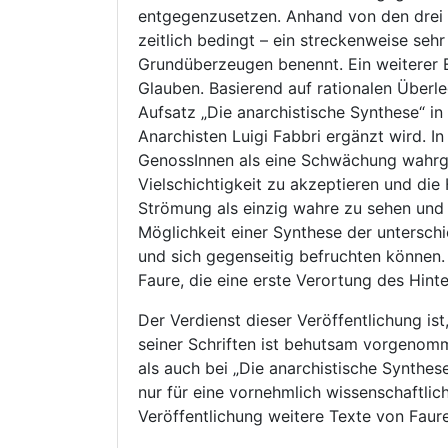
entgegenzusetzen. Anhand von den drei As
zeitlich bedingt – ein streckenweise seh
Grundüberzeugen benennt. Ein weiterer E
Glauben. Basierend auf rationalen Überl
Aufsatz „Die anarchistische Synthese“ i
Anarchisten Luigi Fabbri ergänzt wird. I
GenossInnen als eine Schwächung wahrge
Vielschichtigkeit zu akzeptieren und die
Strömung als einzig wahre zu sehen und
Möglichkeit einer Synthese der untersch
und sich gegenseitig befruchten können.
Faure, die eine erste Verortung des Hint
Der Verdienst dieser Veröffentlichung is
seiner Schriften ist behutsam vorgenomm
als auch bei „Die anarchistische Synthese
nur für eine vornehmlich wissenschaftlic
Veröffentlichung weitere Texte von Fau