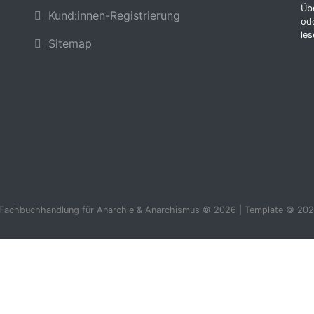
Übe
Kund:innen-Registrierung
ode
les
Sitemap
 Fachbuchhandlung für Anarchie & Anarchismus © 2026 | Template © 202