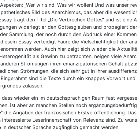
pekten: „Wer wir sind! Was wir wollen! Und was unser revolu
r pathetisches Bild des Anarchismus, das aber die wesentlic
ssay trägt den Titel „Die Verbrechen Gottes“ und ist eine 
egungen widerlegt er den Gottesglauben und propagiert den 
n der Sammlung, der noch durch den Abdruck einer Komment
n diesem Essay verteidigt Faure die Vielschichtigkeit der an
nommen werden. Auch hier zeigt sich wieder die Aktualität
 Heterogenität als Gewinn zu betrachten, neigen viele Anarc
 anderen Strömungen ihren emanzipatorischen Gehalt abzus
iedlichen Strömungen, die sich sehr gut in ihrer ausdiffer
 Eingerahmt sind die Texte durch ein knappes Vorwort und
ergrundes zulassen.
t, dass wieder ein im deutschsprachigen Raum fast vergessen
en, ist aber an manchen Stellen noch ergänzungsbedürftig.
“ die Angaben der französischen Erstveröffentlichung. Das s
h interessierte LeserInnenschaft von Relevanz sind. Zu wüns
re in deutscher Sprache zugänglich gemacht werden.