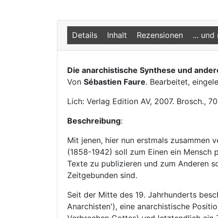
Details
Inhalt
Rezensionen
... und
Die anarchistische Synthese und ander
Von
Sébastien Faure
. Bearbeitet, einge
Lich: Verlag Edition AV, 2007. Brosch.,
Beschreibung
:
Mit jenen, hier nun erstmals zusammen v
(1858-1942) soll zum Einen ein Mensch p
Texte zu publizieren und zum Anderen so
Zeitgebunden sind.
Seit der Mitte des 19. Jahrhunderts besc
Anarchisten'), eine anarchistische Positi