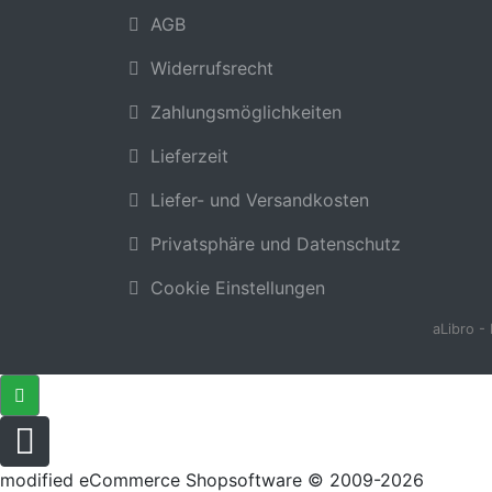
AGB
Widerrufsrecht
Zahlungsmöglichkeiten
Lieferzeit
Liefer- und Versandkosten
Privatsphäre und Datenschutz
Cookie Einstellungen
aLibro -
mod
ified eCommerce Shopsoftware © 2009-2026