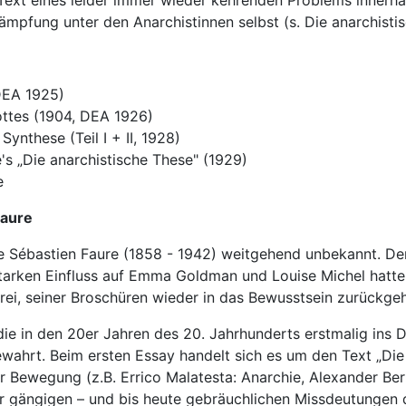
 Text eines leider immer wieder kehrenden Problems innerh
mpfung unter den Anarchistinnen selbst (s. Die anarchisti
DEA 1925)
ottes (1904, DEA 1926)
Synthese (Teil I + II, 1928)
's „Die anarchistische These" (1929)
e
Faure
 Sébastien Faure (1858 - 1942) weitgehend unbekannt. Der
 starken Einfluss auf Emma Goldman und Louise Michel hatt
rei, seiner Broschüren wieder in das Bewusstsein zurückgeh
 die in den 20er Jahren des 20. Jahrhunderts erstmalig ins
bewahrt. Beim ersten Essay handelt sich es um den Text „Die 
er Bewegung (z.B. Errico Malatesta: Anarchie, Alexander Be
r gängigen – und bis heute gebräuchlichen Missdeutungen