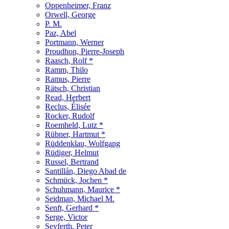
Oppenheimer, Franz
Orwell, George
P. M.
Paz, Abel
Portmann, Werner
Proudhon, Pierre-Joseph
Raasch, Rolf *
Ramm, Thilo
Ramus, Pierre
Rätsch, Christian
Read, Herbert
Reclus, Élisée
Rocker, Rudolf
Roemheld, Lutz *
Rübner, Hartmut *
Rüddenklau, Wolfgang
Rüdiger, Helmut
Russel, Bertrand
Santillán, Diego Abad de
Schmück, Jochen *
Schuhmann, Maurice *
Seidman, Michael M.
Senft, Gerhard *
Serge, Victor
Seyferth, Peter