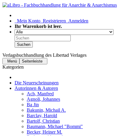
Mein Konto
Registrieren
Anmelden
Ihr Warenkorb ist leer.
Suchen
Verlagsbuchhandlung des Libertad Verlages
Menü
Seitenleiste
Kategorien
Die Neuerscheinungen
Autorinnen & Autoren
Ach, Manfred
Agnoli, Johannes
Ba Jin
Bakunin, Michail A.
Barclay, Harold
Bartolf, Christian
Baumann, Michael "Bommi"
Becker, Heiner M.