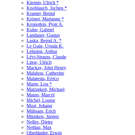
Klemm, Ulrich *
Knoblauch, Jochen *
Kramer, Bernd
Kröger, Marianne *
Kropotkin, Pjotr A.
Kuhn, Gabriel
Landauer, Gustav
Laska, Bernd A. *
Le Guin, Ursula K.
Lehning, Arthur
Lévi-Strauss, Claude
Linse, Ulrich
Mackay, John Henry
Malabou, Catherine
Malatesta, Errico
Marin, Lou *
Matzigkeit, Michael
Mauss, Marcel
Michel, Louise
Most, Johann
Mühsam, Erich
Mümken, Jürgen
Nelles, Dieter
Nettlau, Max
Oberländer, Erwin