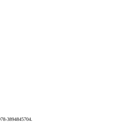
N 978-3894845704.