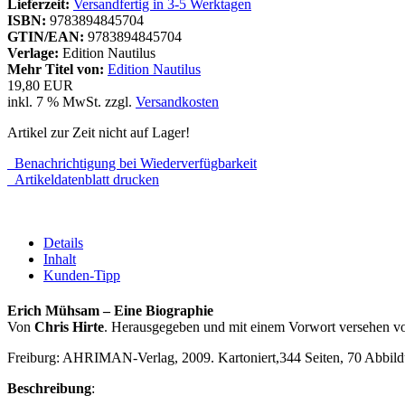
Lieferzeit:
Versandfertig in 3-5 Werktagen
ISBN:
9783894845704
GTIN/EAN:
9783894845704
Verlage:
Edition Nautilus
Mehr Titel von:
Edition Nautilus
19,80 EUR
inkl. 7 % MwSt. zzgl.
Versandkosten
Artikel zur Zeit nicht auf Lager!
Benachrichtigung bei Wiederverfügbarkeit
Artikeldatenblatt drucken
Details
Inhalt
Kunden-Tipp
Erich Mühsam – Eine Biographie
Von
Chris Hirte
. Herausgegeben und mit einem Vorwort versehen v
Freiburg: AHRIMAN-Verlag, 2009. Kartoniert,344 Seiten, 70 Abbildu
Beschreibung
: