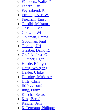
Fähnders, Walter *
Federn, Etta
Feyerabend, Paul
Fleming, Kurt W.
Friedrich, Ernst
Gandhi, Mahatma
Gesell, Silvio
Godwin, William
Goldman, Emma
Goodman, Paul
Gordon, Uri
Graeber, David R.
Graf, Andreas G.
Günther, Egon
Haude, Rüdiger
Haug, Wolfgang
Heider, Ulrike
Henning, Markus *
Hirte, Chris
Ibáñez, Tomás
Jung, Franz
Kalicha, Sebastian
Kast, Bernd
Kastner, Jens
Kellermann, Philippe