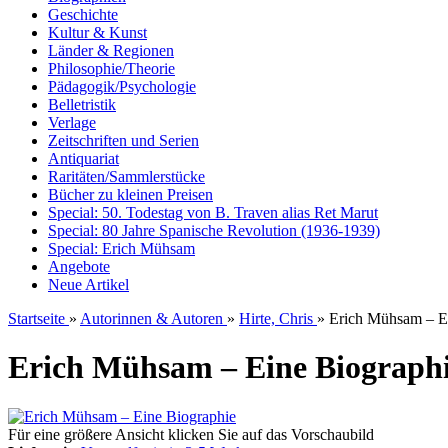
Geschichte
Kultur & Kunst
Länder & Regionen
Philosophie/Theorie
Pädagogik/Psychologie
Belletristik
Verlage
Zeitschriften und Serien
Antiquariat
Raritäten/Sammlerstücke
Bücher zu kleinen Preisen
Special: 50. Todestag von B. Traven alias Ret Marut
Special: 80 Jahre Spanische Revolution (1936-1939)
Special: Erich Mühsam
Angebote
Neue Artikel
Startseite
»
Autorinnen & Autoren
»
Hirte, Chris
»
Erich Mühsam – E
Erich Mühsam – Eine Biograph
Für eine größere Ansicht klicken Sie auf das Vorschaubild