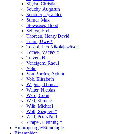
Sigrist, Christian
Souchy, Augustin
Spooner, Lysander
Stirner, Max
Stowasser, Horst
Szittya, Emil
Thoreau, Henry David
Timm, Uwe *
Tolstoi, Leo Nikolajewitsch
Tomek, Václav *
Traven, B.
Vaneigem, Raoul
Volin
Von Borries, Achim
Voß, Elisabeth
Wagner, Thomas
Walter, Nicolas
Ward, Colin
Weil, Simone
Wilk, Michael
Wolf, Siegbert *
Zahl, Peter-Paul
Zimpel, Henning *
Anthropologie/Ethnologie
Biographien