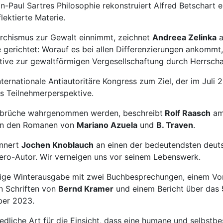
n-Paul Sartres Philosophie rekonstruiert Alfred Betschart 
lektierte Materie.
rchismus zur Gewalt einnimmt, zeichnet
Andreea Zelinka
a
ne gerichtet: Worauf es bei allen Differenzierungen ankommt
ative zur gewaltförmigen Vergesellschaftung durch Herrschaf
ernationale Antiautoritäre Kongress zum Ziel, der im Juli 20
s Teilnehmerperspektive.
 Umbrüche wahrgenommen werden, beschreibt
Rolf Raasch
am 
o in den Romanen von
Mariano Azuela
und
B. Traven
.
nnert
Jochen Knoblauch
an einen der bedeutendsten deuts
ero-Autor. Wir verneigen uns vor seinem Lebenswerk.
jährige Winterausgabe mit zwei Buchbesprechungen, einem 
n Schriften von
Bernd Kramer
und einem Bericht über das
ber 2023.
iedliche Art für die Einsicht, dass eine humane und selbst