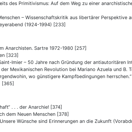
eits des Primitivismus: Auf dem Weg zu einer anarchistisch
 Menschen – Wissenschaftskritik aus libertärer Perspektive 
 Feyerabend (1924-1994) [233]
um Anarchisten. Sartre 1972-1980 [257]
en [323]
aint-Imier – 50 Jahre nach Gründung der antiautoritären In
it der Mexikanischen Revolution bei Mariano Azuela und B. 
 irgendwohin, wo günstigere Kampfbedingungen herrschen.
) [365]
ft“ . . . der Anarchie! [374]
ach dem Neuen Menschen [378]
Unsere Wünsche sind Erinnerungen an die Zukunft (Vorabd