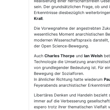
Realisierung einer herrschaftsfreien Ges
sein. Der grundsätzlichen Frage, ob und 
Erkenntnisse diesbezüglich weiterbringe
Krall
.
Die Vorwegnahme der angestrebten Zukunft
wesentliches Moment anarchistischen Beg
modernen Wissenschaftspraxis darstellt,
der Open Science-Bewegung.
Auch
Charles Thorpe
und
Ian Welsh
bet
Technologie die Umsetzung anarchistische
von grundlegender Bedeutung ist. Für ei
Bewegung der Sozialforen.
In ähnlicher Richtung hatte wiederum
Pa
Feyerabends anarchistischer Erkenntnisth
Libertäres Denken und Handeln bezieht s
immer auf die Verbesserung gesellschaftl
espero trotz ihrer thematischen Vielfalt 