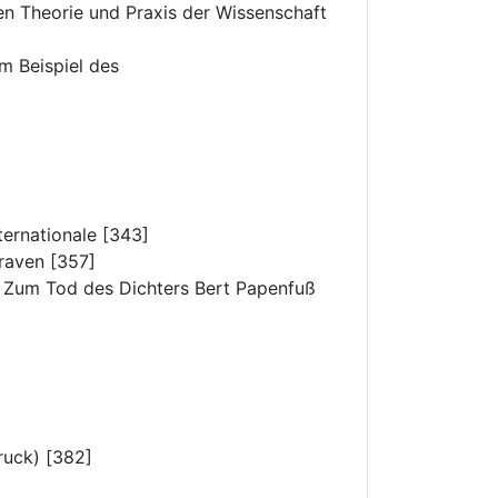
en Theorie und Praxis der Wissenschaft
am Beispiel des
ternationale [343]
Traven [357]
“ Zum Tod des Dichters Bert Papenfuß
ruck) [382]