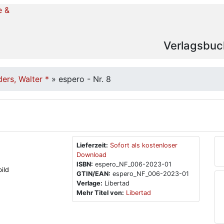
Verlagsbuc
ers, Walter *
»
espero - Nr. 8
Lieferzeit:
Sofort als kostenloser
Download
ISBN:
espero_NF_006-2023-01
ild
GTIN/EAN:
espero_NF_006-2023-01
Verlage:
Libertad
Mehr Titel von:
Libertad