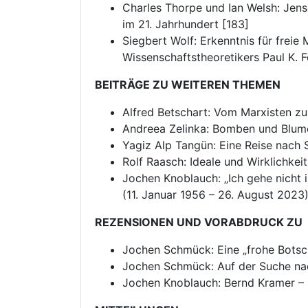
Charles Thorpe und Ian Welsh: Jens
im 21. Jahrhundert [183]
Siegbert Wolf: Erkenntnis für freie
Wissenschaftstheoretikers Paul K.
BEITRÄGE ZU WEITEREN THEMEN
Alfred Betschart: Vom Marxisten z
Andreea Zelinka: Bomben und Blum
Yagiz Alp Tangün: Eine Reise nach S
Rolf Raasch: Ideale und Wirklichke
Jochen Knoblauch: „Ich gehe nicht
(11. Januar 1956 – 26. August 2023
REZENSIONEN UND VORABDRUCK ZU
Jochen Schmück: Eine „frohe Botscha
Jochen Schmück: Auf der Suche n
Jochen Knoblauch: Bernd Kramer – 