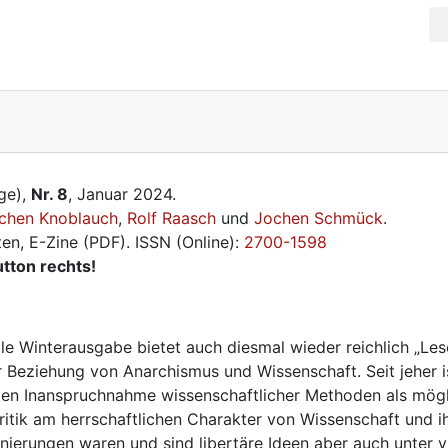
ge),
Nr. 8
, Januar 2024.
chen Knoblauch
,
Rolf Raasch
und
Jochen Schmück
.
en, E-Zine (PDF). ISSN (Online):
2700-1598
tton rechts!
lle Winterausgabe bietet auch diesmal wieder reichlich „Les
 Beziehung von Anarchismus und Wissenschaft. Seit jeher 
ssten Inanspruchnahme wissenschaftlicher Methoden als mö
itik am herrschaftlichen Charakter von Wissenschaft und ihre
nierungen waren und sind libertäre Ideen aber auch unter vi