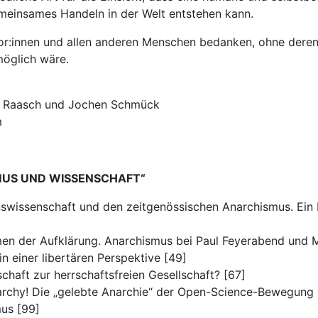
meinsames Handeln in der Welt entstehen kann.
r:innen und allen anderen Menschen bedanken, ohne deren H
möglich wäre.
f Raasch und Jochen Schmück
m
US UND WISSENSCHAFT“
wissenschaft und den zeitgenössischen Anarchismus. Ein 
en der Aufklärung. Anarchismus bei Paul Feyerabend und M
 einer libertären Perspektive [49]
schaft zur herrschaftsfreien Gesellschaft? [67]
chy! Die „gelebte Anarchie“ der Open-Science-Bewegung 
mus [99]