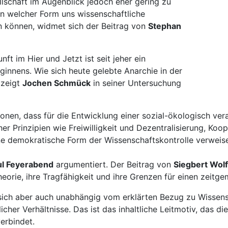
ellschaft im Augenblick jedoch eher gering zu
in welcher Form uns wissenschaftliche
n können, widmet sich der Beitrag von
Stephan
 im Hier und Jetzt ist seit jeher ein
innens. Wie sich heute gelebte Anarchie in der
 zeigt
Jochen Schmück
in seiner Untersuchung
onen, dass für die Entwicklung einer sozial-ökologisch ve
r Prinzipien wie Freiwilligkeit und Dezentralisierung, Koop
ne demokratische Form der Wissenschaftskontrolle verweisen
ul Feyerabend
argumentiert. Der Beitrag von
Siegbert Wolf
eorie, ihre Tragfähigkeit und ihre Grenzen für einen zeitg
ich aber auch unabhängig vom erklärten Bezug zu Wissensch
icher Verhältnisse. Das ist das inhaltliche Leitmotiv, das d
verbindet.