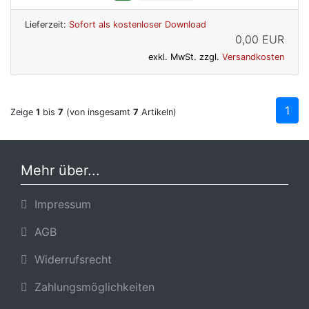
Lieferzeit:
Sofort als kostenloser Download
0,00 EUR
exkl. MwSt. zzgl.
Versandkosten
1
Zeige
1
bis
7
(von insgesamt
7
Artikeln)
Mehr über...
Impressum
AGB
Widerrufsrecht
Zahlungsmöglichkeiten