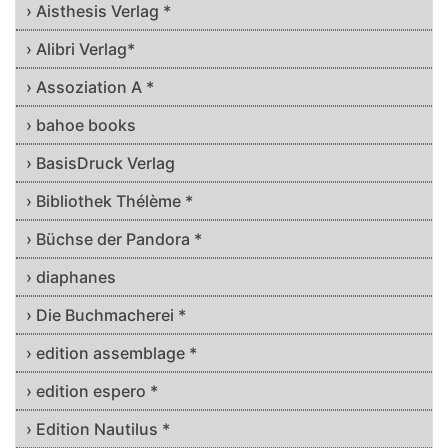
› Aisthesis Verlag *
› Alibri Verlag*
› Assoziation A *
› bahoe books
› BasisDruck Verlag
› Bibliothek Thélème *
› Büchse der Pandora *
› diaphanes
› Die Buchmacherei *
› edition assemblage *
› edition espero *
› Edition Nautilus *