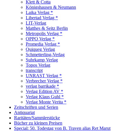
Klett & Cotta
Königshausen & Neumann
Laika Verlag *
Libertad Verlag *
LIT-Verlag
Matthes & Seitz Berlin
Metropolis Verlag *
OPPO Verlag *
Promedia Verlag *
Quiqueg Verlag
Schmetterling-Verlag
Suhrkamp Verlag
Topos Verlag
transcript
UNRAST Verlag *
Verbrecher Verlag *
verlag barrikade *
Verlag Edition AV *
Verlag Klaus Guhl *
Verlag Monte Verita *
Zeitschriften und Serien
Antiquariat
Raritäten/Sammlerstücke
Bücher zu kleinen Preisen
Special: 50. Todestag von B. Traven alias Ret Marut