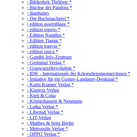
› Bibliothek Thélème *
› Büchse der Pandora *
› diaphanes
› Die Buchmacherei *
› edition assemblage *
› edition espero *
› Edition Nautilus *
› Edition Tiamat *
› edition tranvia *
› edition unica *
› Gandhi-Info-Zentrum
› Germinal Verlag *
› Graswurzelrevolution *
› IDK - Internationale der Kriegsdienstgegner/innen *
› Initiative für ein Gustav-Landauer-Denkmal *
› Karin Kramer Verlag *
› Klartext Verlag
› Klett & Cotta
› Königshausen & Neumann
› Laika Verlag *
› Libertad Verlag *
› LIT-Verlag
› Matthes & Seitz Berlin
› Metropolis Verlag *
› OPPO Verlag *