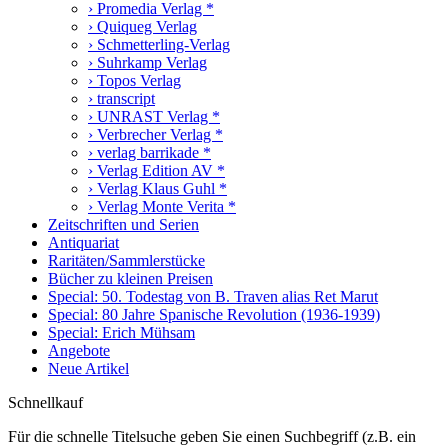
› Promedia Verlag *
› Quiqueg Verlag
› Schmetterling-Verlag
› Suhrkamp Verlag
› Topos Verlag
› transcript
› UNRAST Verlag *
› Verbrecher Verlag *
› verlag barrikade *
› Verlag Edition AV *
› Verlag Klaus Guhl *
› Verlag Monte Verita *
Zeitschriften und Serien
Antiquariat
Raritäten/Sammlerstücke
Bücher zu kleinen Preisen
Special: 50. Todestag von B. Traven alias Ret Marut
Special: 80 Jahre Spanische Revolution (1936-1939)
Special: Erich Mühsam
Angebote
Neue Artikel
Schnellkauf
Für die schnelle Titelsuche geben Sie einen Suchbegriff (z.B. ein