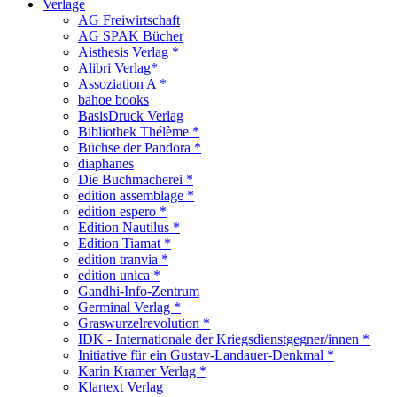
Verlage
AG Freiwirtschaft
AG SPAK Bücher
Aisthesis Verlag *
Alibri Verlag*
Assoziation A *
bahoe books
BasisDruck Verlag
Bibliothek Thélème *
Büchse der Pandora *
diaphanes
Die Buchmacherei *
edition assemblage *
edition espero *
Edition Nautilus *
Edition Tiamat *
edition tranvia *
edition unica *
Gandhi-Info-Zentrum
Germinal Verlag *
Graswurzelrevolution *
IDK - Internationale der Kriegsdienstgegner/innen *
Initiative für ein Gustav-Landauer-Denkmal *
Karin Kramer Verlag *
Klartext Verlag