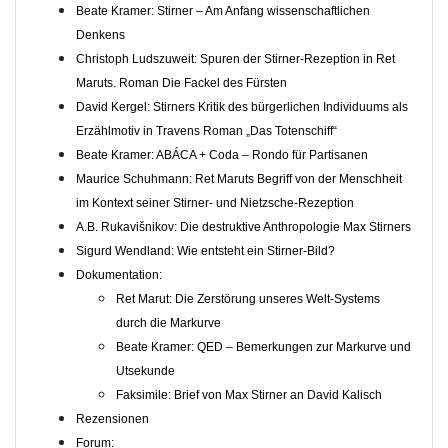
Beate Kramer: Stirner – Am Anfang wissenschaftlichen
Denkens
Christoph Ludszuweit: Spuren der Stirner-Rezeption in Ret
Maruts. Roman Die Fackel des Fürsten
David Kergel: Stirners Kritik des bürgerlichen Individuums als
Erzählmotiv in Travens Roman „Das Totenschiff“
Beate Kramer: ABÁCA + Coda – Rondo für Partisanen
Maurice Schuhmann: Ret Maruts Begriff von der Menschheit
im Kontext seiner Stirner- und Nietzsche-Rezeption
A.B. Rukavišnikov: Die destruktive Anthropologie Max Stirners
Sigurd Wendland: Wie entsteht ein Stirner-Bild?
Dokumentation:
Ret Marut: Die Zerstörung unseres Welt-Systems
durch die Markurve
Beate Kramer: QED – Bemerkungen zur Markurve und
Utsekunde
Faksimile: Brief von Max Stirner an David Kalisch
Rezensionen
Forum: