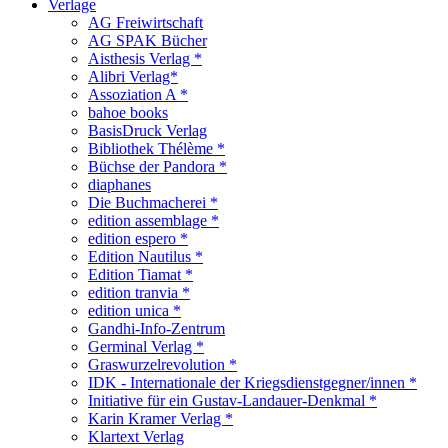
Verlage
AG Freiwirtschaft
AG SPAK Bücher
Aisthesis Verlag *
Alibri Verlag*
Assoziation A *
bahoe books
BasisDruck Verlag
Bibliothek Thélème *
Büchse der Pandora *
diaphanes
Die Buchmacherei *
edition assemblage *
edition espero *
Edition Nautilus *
Edition Tiamat *
edition tranvia *
edition unica *
Gandhi-Info-Zentrum
Germinal Verlag *
Graswurzelrevolution *
IDK - Internationale der Kriegsdienstgegner/innen *
Initiative für ein Gustav-Landauer-Denkmal *
Karin Kramer Verlag *
Klartext Verlag