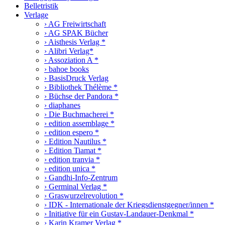
Belletristik
Verlage
› AG Freiwirtschaft
› AG SPAK Bücher
› Aisthesis Verlag *
› Alibri Verlag*
› Assoziation A *
› bahoe books
› BasisDruck Verlag
› Bibliothek Thélème *
› Büchse der Pandora *
› diaphanes
› Die Buchmacherei *
› edition assemblage *
› edition espero *
› Edition Nautilus *
› Edition Tiamat *
› edition tranvia *
› edition unica *
› Gandhi-Info-Zentrum
› Germinal Verlag *
› Graswurzelrevolution *
› IDK - Internationale der Kriegsdienstgegner/innen *
› Initiative für ein Gustav-Landauer-Denkmal *
› Karin Kramer Verlag *