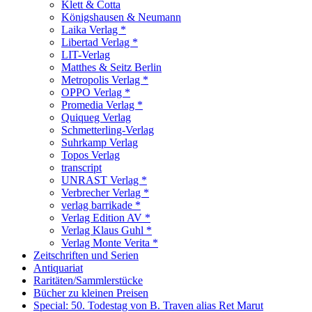
Klett & Cotta
Königshausen & Neumann
Laika Verlag *
Libertad Verlag *
LIT-Verlag
Matthes & Seitz Berlin
Metropolis Verlag *
OPPO Verlag *
Promedia Verlag *
Quiqueg Verlag
Schmetterling-Verlag
Suhrkamp Verlag
Topos Verlag
transcript
UNRAST Verlag *
Verbrecher Verlag *
verlag barrikade *
Verlag Edition AV *
Verlag Klaus Guhl *
Verlag Monte Verita *
Zeitschriften und Serien
Antiquariat
Raritäten/Sammlerstücke
Bücher zu kleinen Preisen
Special: 50. Todestag von B. Traven alias Ret Marut