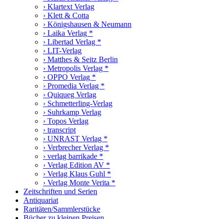
› Klartext Verlag
› Klett & Cotta
› Königshausen & Neumann
› Laika Verlag *
› Libertad Verlag *
› LIT-Verlag
› Matthes & Seitz Berlin
› Metropolis Verlag *
› OPPO Verlag *
› Promedia Verlag *
› Quiqueg Verlag
› Schmetterling-Verlag
› Suhrkamp Verlag
› Topos Verlag
› transcript
› UNRAST Verlag *
› Verbrecher Verlag *
› verlag barrikade *
› Verlag Edition AV *
› Verlag Klaus Guhl *
› Verlag Monte Verita *
Zeitschriften und Serien
Antiquariat
Raritäten/Sammlerstücke
Bücher zu kleinen Preisen