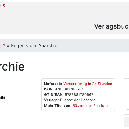
Verlagsbuc
a *
»
Eugenik der Anarchie
rchie
Lieferzeit:
Versandfertig in 24 Stunden
ISBN:
9783881780667
GTIN/EAN:
9783881780667
ild
Verlage:
Büchse der Pandora
Mehr Titel von:
Büchse der Pandora