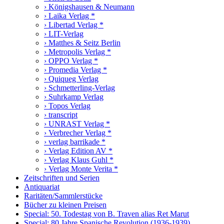
› Königshausen & Neumann
› Laika Verlag *
› Libertad Verlag *
› LIT-Verlag
› Matthes & Seitz Berlin
› Metropolis Verlag *
› OPPO Verlag *
› Promedia Verlag *
› Quiqueg Verlag
› Schmetterling-Verlag
› Suhrkamp Verlag
› Topos Verlag
› transcript
› UNRAST Verlag *
› Verbrecher Verlag *
› verlag barrikade *
› Verlag Edition AV *
› Verlag Klaus Guhl *
› Verlag Monte Verita *
Zeitschriften und Serien
Antiquariat
Raritäten/Sammlerstücke
Bücher zu kleinen Preisen
Special: 50. Todestag von B. Traven alias Ret Marut
Special: 80 Jahre Spanische Revolution (1936-1939)