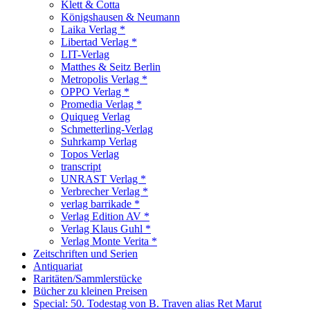
Klett & Cotta
Königshausen & Neumann
Laika Verlag *
Libertad Verlag *
LIT-Verlag
Matthes & Seitz Berlin
Metropolis Verlag *
OPPO Verlag *
Promedia Verlag *
Quiqueg Verlag
Schmetterling-Verlag
Suhrkamp Verlag
Topos Verlag
transcript
UNRAST Verlag *
Verbrecher Verlag *
verlag barrikade *
Verlag Edition AV *
Verlag Klaus Guhl *
Verlag Monte Verita *
Zeitschriften und Serien
Antiquariat
Raritäten/Sammlerstücke
Bücher zu kleinen Preisen
Special: 50. Todestag von B. Traven alias Ret Marut