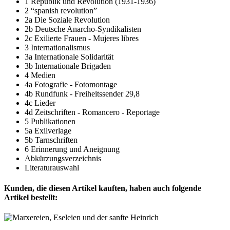
1 Republik und Revolution (1931-1936)
2 “spanish revolution”
2a Die Soziale Revolution
2b Deutsche Anarcho-Syndikalisten
2c Exilierte Frauen - Mujeres libres
3 Internationalismus
3a Internationale Solidarität
3b Internationale Brigaden
4 Medien
4a Fotografie - Fotomontage
4b Rundfunk - Freiheitssender 29,8
4c Lieder
4d Zeitschriften - Romancero - Reportage
5 Publikationen
5a Exilverlage
5b Tarnschriften
6 Erinnerung und Aneignung
Abkürzungsverzeichnis
Literaturauswahl
Kunden, die diesen Artikel kauften, haben auch folgende
Artikel bestellt: