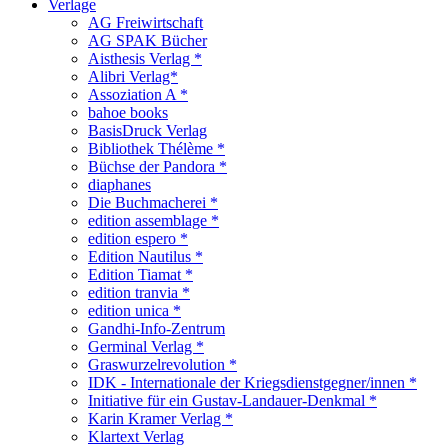
Verlage
AG Freiwirtschaft
AG SPAK Bücher
Aisthesis Verlag *
Alibri Verlag*
Assoziation A *
bahoe books
BasisDruck Verlag
Bibliothek Thélème *
Büchse der Pandora *
diaphanes
Die Buchmacherei *
edition assemblage *
edition espero *
Edition Nautilus *
Edition Tiamat *
edition tranvia *
edition unica *
Gandhi-Info-Zentrum
Germinal Verlag *
Graswurzelrevolution *
IDK - Internationale der Kriegsdienstgegner/innen *
Initiative für ein Gustav-Landauer-Denkmal *
Karin Kramer Verlag *
Klartext Verlag