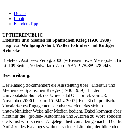
Details
Inhalt
Kunden-Tipp
UPTHEREPUBLIC
Literatur und Medien im Spanischen Krieg (1936-1939)
Hrsg. von
Wolfgang Asholt
,
Walter Fähnders
und
Rüdiger
Reinecke
Bielefeld: Aistheses Verlag, 2006 (= Reisen Texte Metropolen; Bd.
5). 109 Seiten, 50 teilw. farb. Abb. ISBN: 978-3895285943
Beschreibung
:
Der Katalog dokumentiert die Ausstellung über »Literatur und
Medien des Spanischen Krieges (1936-1939)« [in der
Universitätsbibliothek der Universität Osnabrück vom 23.
November 2006 bis zum 15. März 2007]. Er läßt ein politisch-
künstlerisches Engagement sichtbar werden, das sich in
ungewöhnlicher Weise aller Medien bedient. Dabei kommen aber
nicht nur die »großen« Autorinnen und Autoren zu Wort, sondern
die Kunst wird zu einer Angelegenheit von allen gemacht. Die drei
Aufsätze des Kataloges widmen sich der Literatur, der bildenden