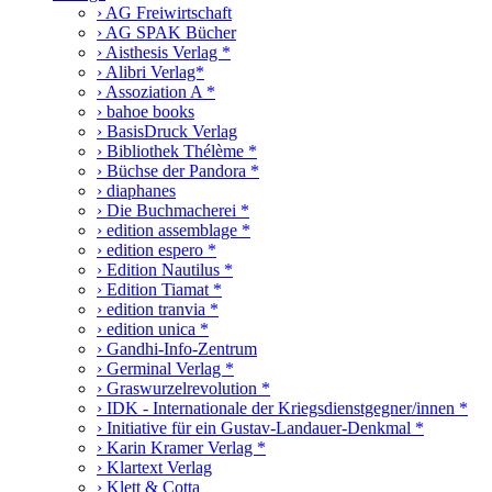
› AG Freiwirtschaft
› AG SPAK Bücher
› Aisthesis Verlag *
› Alibri Verlag*
› Assoziation A *
› bahoe books
› BasisDruck Verlag
› Bibliothek Thélème *
› Büchse der Pandora *
› diaphanes
› Die Buchmacherei *
› edition assemblage *
› edition espero *
› Edition Nautilus *
› Edition Tiamat *
› edition tranvia *
› edition unica *
› Gandhi-Info-Zentrum
› Germinal Verlag *
› Graswurzelrevolution *
› IDK - Internationale der Kriegsdienstgegner/innen *
› Initiative für ein Gustav-Landauer-Denkmal *
› Karin Kramer Verlag *
› Klartext Verlag
› Klett & Cotta