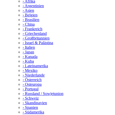
› Afrika
› Argentinien
› Asien
› Belgien
› Brasilien
› China
› Frankreich
› Griechenland
› Großbritannien
› Israel & Palästina
› Italien
› Japan
› Kanada
› Kuba
› Lateinamerika
› Mexiko
› Niederlande
› Österreich
› Osteuropa
› Portugal
› Russland / Sowjetunion
› Schweiz
› Skandinavien
› Spanien
› Südamerika