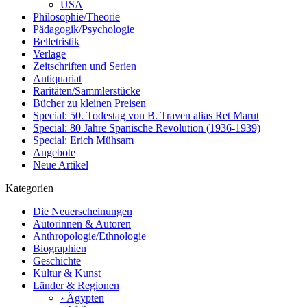
USA
Philosophie/Theorie
Pädagogik/Psychologie
Belletristik
Verlage
Zeitschriften und Serien
Antiquariat
Raritäten/Sammlerstücke
Bücher zu kleinen Preisen
Special: 50. Todestag von B. Traven alias Ret Marut
Special: 80 Jahre Spanische Revolution (1936-1939)
Special: Erich Mühsam
Angebote
Neue Artikel
Kategorien
Die Neuerscheinungen
Autorinnen & Autoren
Anthropologie/Ethnologie
Biographien
Geschichte
Kultur & Kunst
Länder & Regionen
› Ägypten