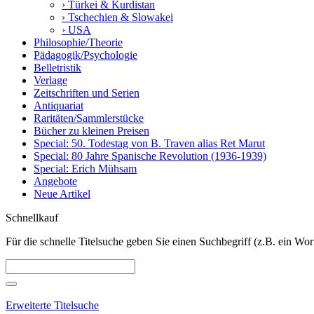
› Türkei & Kurdistan
› Tschechien & Slowakei
› USA
Philosophie/Theorie
Pädagogik/Psychologie
Belletristik
Verlage
Zeitschriften und Serien
Antiquariat
Raritäten/Sammlerstücke
Bücher zu kleinen Preisen
Special: 50. Todestag von B. Traven alias Ret Marut
Special: 80 Jahre Spanische Revolution (1936-1939)
Special: Erich Mühsam
Angebote
Neue Artikel
Schnellkauf
Für die schnelle Titelsuche geben Sie einen Suchbegriff (z.B. ein Wort
Erweiterte Titelsuche