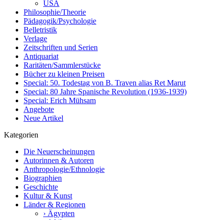
USA
Philosophie/Theorie
Pädagogik/Psychologie
Belletristik
Verlage
Zeitschriften und Serien
Antiquariat
Raritäten/Sammlerstücke
Bücher zu kleinen Preisen
Special: 50. Todestag von B. Traven alias Ret Marut
Special: 80 Jahre Spanische Revolution (1936-1939)
Special: Erich Mühsam
Angebote
Neue Artikel
Kategorien
Die Neuerscheinungen
Autorinnen & Autoren
Anthropologie/Ethnologie
Biographien
Geschichte
Kultur & Kunst
Länder & Regionen
› Ägypten