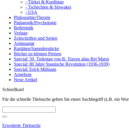
› Türkei & Kurdistan
› Tschechien & Slowakei
› USA
Philosophie/Theorie
Pädagogik/Psychologie
Belletristik
Verlage
Zeitschriften und Serien
Antiquariat
Raritäten/Sammlerstücke
Bücher zu kleinen Preisen
Special: 50. Todestag von B. Traven alias Ret Marut
Special: 80 Jahre Spanische Revolution (1936-1939)
Special: Erich Mühsam
Angebote
Neue Artikel
Schnellkauf
Für die schnelle Titelsuche geben Sie einen Suchbegriff (z.B. ein Wort
Erweiterte Titelsuche