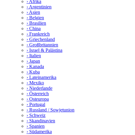
› Afrika
› Argentinien
› Asien
› Belgien
› Brasilien
› China
› Frankreich
› Griechenland
› Großbritannien
› Israel & Palästina
› Italien
› Japan
› Kanada
› Kuba
› Lateinamerika
› Mexiko
› Niederlande
› Österreich
› Osteuropa
› Portugal
› Russland / Sowjetunion
› Schweiz
› Skandinavien
› Spanien
› Südamerika