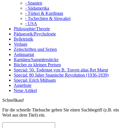
› Spanien
› Südamerika
› Türkei & Kurdistan
› Tschechien & Slowakei
› USA
Philosophie/Theorie
Pädagogik/Psychologie
Belletristik
Verlage
Zeitschriften und Serien
Antiquariat
Raritäten/Sammlerstücke
Bücher zu kleinen Preisen
Special: 50. Todestag von B. Traven alias Ret Marut
Special: 80 Jahre Spanische Revolution (1936-1939)
Special: Erich Mühsam
Angebote
Neue Artikel
Schnellkauf
Für die schnelle Titelsuche geben Sie einen Suchbegriff (z.B. ein
Wort aus dem Titel) ein.