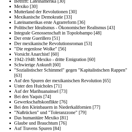
Betrifft: Lateinamerika [30]
Mexiko [30]
Mutterland der Revolutionen [30]
Mexikanische Demokratie [33]
Lateinamerikas erste Agrarreform [36]
Politischer Idealismus - Ökonomischer Realismus [43]
Integrale Genossenschaft in Topolobampo [48]
Der erste Guerillero [51]
Der mexikanische Revolutionsroman [53]
"Die regenlose Wolke" [56]
Vorsicht Anarchist! [60]
1942-1948: Mexiko - dritte Emigration [60]
Schwierige Ankunft [60]
"Sozialistischer Schimmel" gegen "Kapitalistischen Rappen"
[63]
Auf den Spuren der mexikanischen Revolution [65]
Unter den Huicholes [71]
Auf der Marihuanainsel [73]
Bei den Yaquis [74]
Gewerkschaftskonflikte [76]
Bei den Kleinbauern in Niederkalifornien [77]
"Naßrücken" und "Toleranzzone" [79]
Das humanitäre Mexiko [81]
Glaube und Brauchtum [76]
Auf Travens Spuren [84]