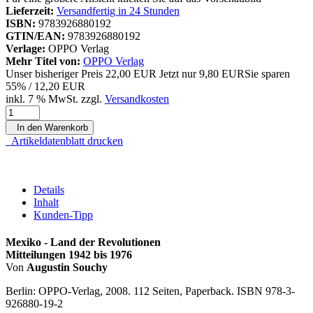
Lieferzeit:
Versandfertig in 24 Stunden
ISBN:
9783926880192
GTIN/EAN:
9783926880192
Verlage:
OPPO Verlag
Mehr Titel von:
OPPO Verlag
Unser bisheriger Preis
22,00 EUR
Jetzt nur
9,80 EUR
Sie sparen
55% / 12,20 EUR
inkl. 7 % MwSt. zzgl.
Versandkosten
In den Warenkorb
Artikeldatenblatt drucken
Details
Inhalt
Kunden-Tipp
Mexiko - Land der Revolutionen
Mitteilungen 1942 bis 1976
Von
Augustin Souchy
Berlin: OPPO-Verlag, 2008. 112 Seiten, Paperback. ISBN 978-3-
926880-19-2