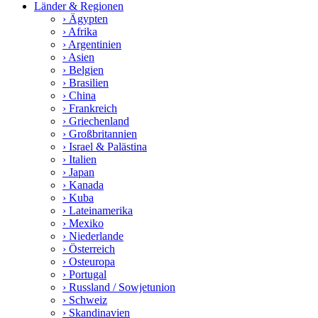
Länder & Regionen
› Ägypten
› Afrika
› Argentinien
› Asien
› Belgien
› Brasilien
› China
› Frankreich
› Griechenland
› Großbritannien
› Israel & Palästina
› Italien
› Japan
› Kanada
› Kuba
› Lateinamerika
› Mexiko
› Niederlande
› Österreich
› Osteuropa
› Portugal
› Russland / Sowjetunion
› Schweiz
› Skandinavien