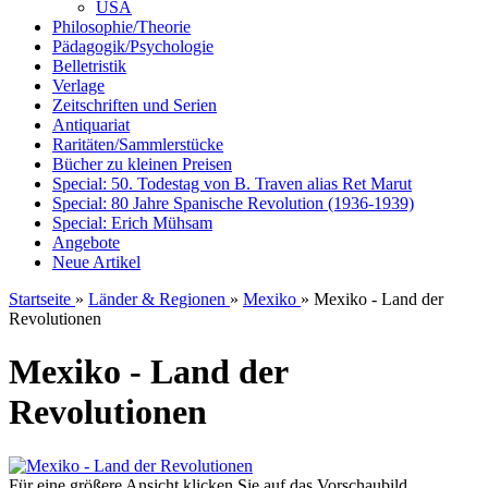
USA
Philosophie/Theorie
Pädagogik/Psychologie
Belletristik
Verlage
Zeitschriften und Serien
Antiquariat
Raritäten/Sammlerstücke
Bücher zu kleinen Preisen
Special: 50. Todestag von B. Traven alias Ret Marut
Special: 80 Jahre Spanische Revolution (1936-1939)
Special: Erich Mühsam
Angebote
Neue Artikel
Startseite
»
Länder & Regionen
»
Mexiko
»
Mexiko - Land der
Revolutionen
Mexiko - Land der
Revolutionen
Für eine größere Ansicht klicken Sie auf das Vorschaubild