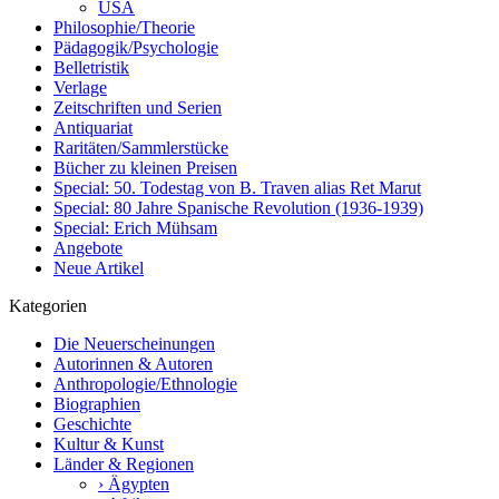
USA
Philosophie/Theorie
Pädagogik/Psychologie
Belletristik
Verlage
Zeitschriften und Serien
Antiquariat
Raritäten/Sammlerstücke
Bücher zu kleinen Preisen
Special: 50. Todestag von B. Traven alias Ret Marut
Special: 80 Jahre Spanische Revolution (1936-1939)
Special: Erich Mühsam
Angebote
Neue Artikel
Kategorien
Die Neuerscheinungen
Autorinnen & Autoren
Anthropologie/Ethnologie
Biographien
Geschichte
Kultur & Kunst
Länder & Regionen
› Ägypten