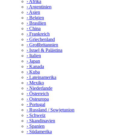
› Afrika
› Argentinien
› Asien
› Belgien
› Brasilien
› China
› Frankreich
› Griechenland
› Großbritannien
› Israel & Palästina
› Italien
› Japan
› Kanada
› Kuba
› Lateinamerika
› Mexiko
› Niederlande
› Österreich
› Osteuropa
› Portugal
› Russland / Sowjetunion
› Schweiz
› Skandinavien
› Spanien
› Südamerika