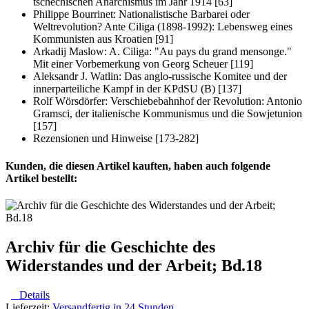
tschechischen Anarchismus im Jahr 1914 [63]
Philippe Bourrinet: Nationalistische Barbarei oder
Weltrevolution? Ante Ciliga (1898-1992): Lebensweg eines
Kommunisten aus Kroatien [91]
Arkadij Maslow: A. Ciliga: "Au pays du grand mensonge."
Mit einer Vorbemerkung von Georg Scheuer [119]
Aleksandr J. Watlin: Das anglo-russische Komitee und der
innerparteiliche Kampf in der KPdSU (B) [137]
Rolf Wörsdörfer: Verschiebebahnhof der Revolution: Antonio
Gramsci, der italienische Kommunismus und die Sowjetunion
[157]
Rezensionen und Hinweise [173-282]
Kunden, die diesen Artikel kauften, haben auch folgende
Artikel bestellt:
Archiv für die Geschichte des
Widerstandes und der Arbeit; Bd.18
Details
Lieferzeit:
Versandfertig in 24 Stunden