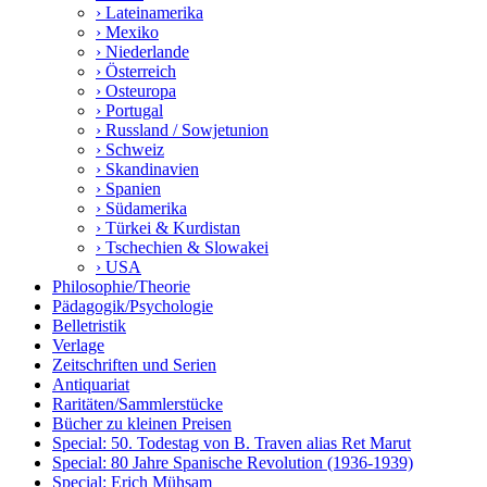
› Lateinamerika
› Mexiko
› Niederlande
› Österreich
› Osteuropa
› Portugal
› Russland / Sowjetunion
› Schweiz
› Skandinavien
› Spanien
› Südamerika
› Türkei & Kurdistan
› Tschechien & Slowakei
› USA
Philosophie/Theorie
Pädagogik/Psychologie
Belletristik
Verlage
Zeitschriften und Serien
Antiquariat
Raritäten/Sammlerstücke
Bücher zu kleinen Preisen
Special: 50. Todestag von B. Traven alias Ret Marut
Special: 80 Jahre Spanische Revolution (1936-1939)
Special: Erich Mühsam