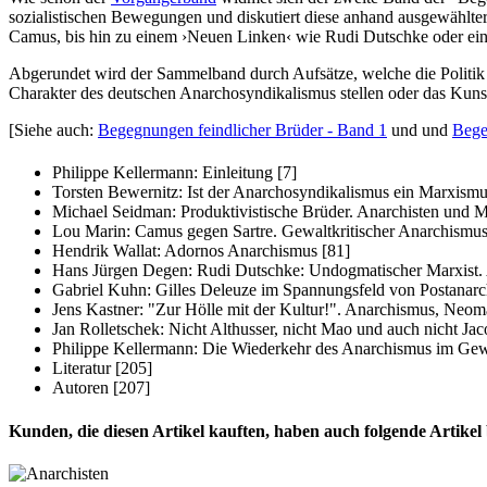
sozialistischen Bewegungen und diskutiert diese anhand ausgewählter
Camus, bis hin zu einem ›Neuen Linken‹ wie Rudi Dutschke oder eine
Abgerundet wird der Sammelband durch Aufsätze, welche die Politik
Charakter des deutschen Anarchosyndikalismus stellen oder das Kuns
[Siehe auch:
Begegnungen feindlicher Brüder - Band 1
und und
Bege
Philippe Kellermann: Einleitung [7]
Torsten Bewernitz: Ist der Anarchosyndikalismus ein Marxism
Michael Seidman: Produktivistische Brüder. Anarchisten und Ma
Lou Marin: Camus gegen Sartre. Gewaltkritischer Anarchismus 
Hendrik Wallat: Adornos Anarchismus [81]
Hans Jürgen Degen: Rudi Dutschke: Undogmatischer Marxist. An
Gabriel Kuhn: Gilles Deleuze im Spannungsfeld von Postanar
Jens Kastner: "Zur Hölle mit der Kultur!". Anarchismus, Neom
Jan Rolletschek: Nicht Althusser, nicht Mao und auch nicht Jac
Philippe Kellermann: Die Wiederkehr des Anarchismus im Gew
Literatur [205]
Autoren [207]
Kunden, die diesen Artikel kauften, haben auch folgende Artikel b