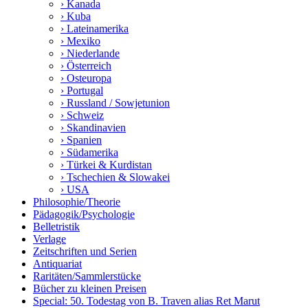
› Kanada
› Kuba
› Lateinamerika
› Mexiko
› Niederlande
› Österreich
› Osteuropa
› Portugal
› Russland / Sowjetunion
› Schweiz
› Skandinavien
› Spanien
› Südamerika
› Türkei & Kurdistan
› Tschechien & Slowakei
› USA
Philosophie/Theorie
Pädagogik/Psychologie
Belletristik
Verlage
Zeitschriften und Serien
Antiquariat
Raritäten/Sammlerstücke
Bücher zu kleinen Preisen
Special: 50. Todestag von B. Traven alias Ret Marut