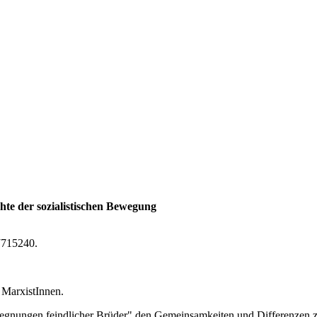
te der sozialistischen Bewegung
7715240.
 MarxistInnen.
egnungen feindlicher Brüder" den Gemeinsamkeiten und Differenzen z