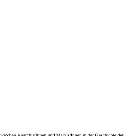
wischen AnarchistInnen und MarxistInnen in der Geschichte der