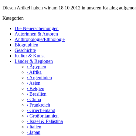
Diesen Artikel haben wir am 18.10.2012 in unseren Katalog aufgen
Kategorien
Die Neuerscheinungen
Autorinnen & Autoren
Anthropologie/Ethnologie
Biographien
Geschichte
Kultur & Kunst
Länder & Regionen
› Ägypten
› Afrika
› Argentinien
› Asien
› Belgien
› Brasilien
› China
› Frankreich
› Griechenland
› Großbritannien
› Israel & Palästina
› Italien
› Japan