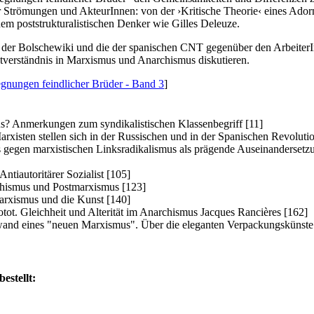
 Strömungen und AkteurInnen: von der ›Kritische Theorie‹ eines Adorn
m poststrukturalistischen Denker wie Gilles Deleuze.
 der Bolschewiki und die der spanischen CNT gegenüber den ArbeiterIn
tverständnis in Marxismus und Anarchismus diskutieren.
gnungen feindlicher Brüder - Band 3
]
us? Anmerkungen zum syndikalistischen Klassenbegriff [11]
rxisten stellen sich in der Russischen und in der Spanischen Revolutio
gegen marxistischen Linksradikalismus als prägende Auseinandersetzu
tiautoritärer Sozialist [105]
chismus und Postmarxismus [123]
arxismus und die Kunst [140]
otot. Gleichheit und Alterität im Anarchismus Jacques Rancières [162]
and eines "neuen Marxismus". Über die eleganten Verpackungskünste
estellt: