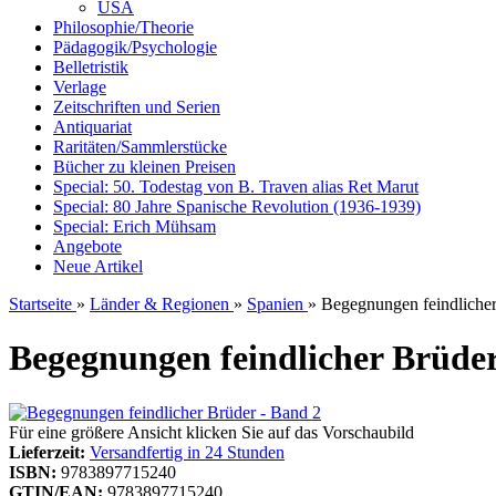
USA
Philosophie/Theorie
Pädagogik/Psychologie
Belletristik
Verlage
Zeitschriften und Serien
Antiquariat
Raritäten/Sammlerstücke
Bücher zu kleinen Preisen
Special: 50. Todestag von B. Traven alias Ret Marut
Special: 80 Jahre Spanische Revolution (1936-1939)
Special: Erich Mühsam
Angebote
Neue Artikel
Startseite
»
Länder & Regionen
»
Spanien
»
Begegnungen feindlicher
Begegnungen feindlicher Brüder
Für eine größere Ansicht klicken Sie auf das Vorschaubild
Lieferzeit:
Versandfertig in 24 Stunden
ISBN:
9783897715240
GTIN/EAN:
9783897715240