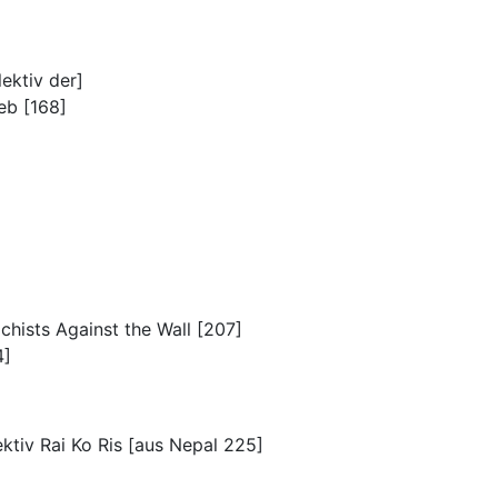
ektiv der]
eb [168]
ichists Against the Wall [207]
4]
ektiv Rai Ko Ris [aus Nepal 225]