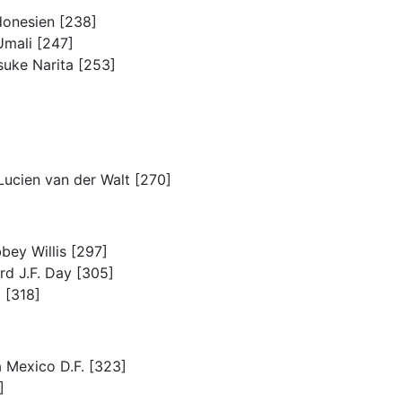
donesien [238]
Umali [247]
suke Narita [253]
Lucien van der Walt [270]
bey Willis [297]
ard J.F. Day [305]
 [318]
a Mexico D.F. [323]
]