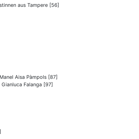
istinnen aus Tampere [56]
 Manel Aisa Pàmpols [87]
d Gianluca Falanga [97]
]