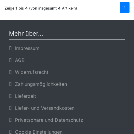
1
Zeige
1
bis
4
(von insgesamt
4
Artikeln)
Mehr über...
Impressum
AGB
Widerrufsrecht
Zahlungsmöglichkeiten
Lieferzeit
Liefer- und Versandkosten
Privatsphäre und Datenschutz
Cookie Einstellungen