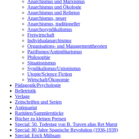
Anarchismus und Marxismus
Anarchismus und Ökologie
Anarchismus und Religion
Anarchismus, neuer
Anarchismus, traditioneller
Anarchosyndikalismus
Freiwirtschaft
Individualanarchismus
Organisations- und Managementtheorien
Pazifismus/Antimilitarismus
Philosophie
Situationismus
Syndikalismus/Unionismus
Utopie/Science Fiction
Wirtschaft/Ökonomie
Pädagogik/Psychologie
Belletristik
Verlage
Zeitschriften und Serien
Antiquariat
Raritäten/Sammlerstücke
Bücher zu kleinen Preisen
Special: 50. Todestag von B. Traven alias Ret Marut
Special: 80 Jahre Spanische Revolution (1936-1939)
Special: Erich Mühsam