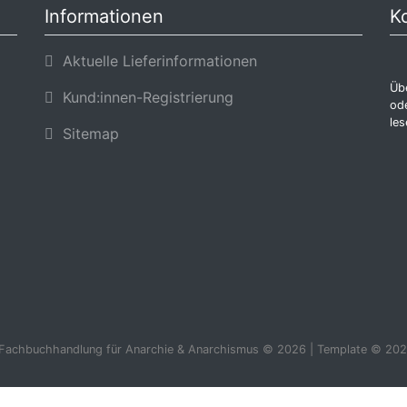
Informationen
K
Aktuelle Lieferinformationen
Übe
Kund:innen-Registrierung
ode
les
Sitemap
 Fachbuchhandlung für Anarchie & Anarchismus © 2026 | Template © 202