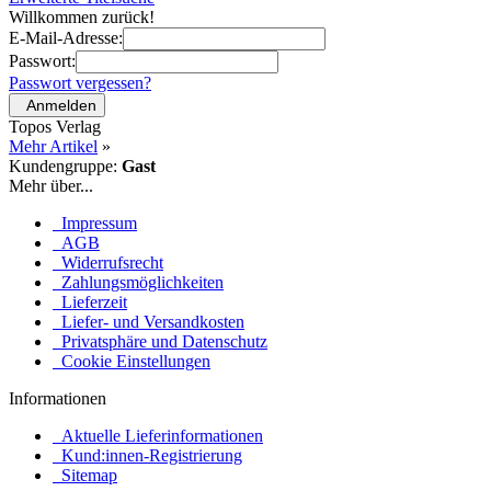
Willkommen zurück!
E-Mail-Adresse:
Passwort:
Passwort vergessen?
Anmelden
Topos Verlag
Mehr Artikel
»
Kundengruppe:
Gast
Mehr über...
Impressum
AGB
Widerrufsrecht
Zahlungsmöglichkeiten
Lieferzeit
Liefer- und Versandkosten
Privatsphäre und Datenschutz
Cookie Einstellungen
Informationen
Aktuelle Lieferinformationen
Kund:innen-Registrierung
Sitemap