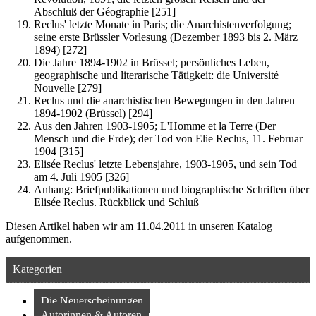
Abschluß der Géographie [251]
Reclus' letzte Monate in Paris; die Anarchistenverfolgung;
seine erste Brüssler Vorlesung (Dezember 1893 bis 2. März
1894) [272]
Die Jahre 1894-1902 in Brüssel; persönliches Leben,
geographische und literarische Tätigkeit: die Université
Nouvelle [279]
Reclus und die anarchistischen Bewegungen in den Jahren
1894-1902 (Brüssel) [294]
Aus den Jahren 1903-1905; L'Homme et la Terre (Der
Mensch und die Erde); der Tod von Elie Reclus, 11. Februar
1904 [315]
Elisée Reclus' letzte Lebensjahre, 1903-1905, und sein Tod
am 4. Juli 1905 [326]
Anhang: Briefpublikationen und biographische Schriften über
Elisée Reclus. Rückblick und Schluß
Diesen Artikel haben wir am 11.04.2011 in unseren Katalog
aufgenommen.
Kategorien
Die Neuerscheinungen
Autorinnen & Autoren