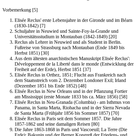
Vorbemerkung [5]
Elisée Reclus' erste Lebensjahre in der Gironde und im Béarn
(1830-1842) [7]
Schuljahre in Neuwied und Sainte-Foy-la-Grande und
Universitätssstudium in Montauban (1842-1849) [20]
Reclus als Lehrer in Neuwied und als Student in Berlin.
Fußreise von Strassburg nach Montauban (Ende 1849 bis
Herbst 1851) [30]
Aus dem ältesten anarchistischen Manuskript Elisée Reclus':
Développement de la Liberté dans le monde (Entwicklung der
Freiheit auf der Erde), Herbst 1851 [37]
Elisée Reclus in Orthez, 1851; Flucht aus Frankreich nach
dem Staatsstreich vom 2. Dezember Londoner Exil; Irland
(Dezember 1851 bis Ende 1852) [48]
Elisée Reclus in New Orleans und in der Pflanzung Fortier
am Mississippi (erste Monate 1833 bis ca. März 1856) [58]
Elisée Reclus in Neu-Granada (Columbia) - am Isthmus von
Panama, in Santa Marta, Riohacha und in der Sierra Nevada
de Santa Marta (Frühjahr 1856 bis Sommer 1857) [70]
Elisée Reclus in Paris seit dem Sommer 1857. Die Jahre
1857-1862 und seine damaligen Reisen [80]
Die Jahre 1863-1868 in Paris und Vascoeuil; La Terre (Die
Erde); Bakunin und der Berner Kongreß der Friedens- und