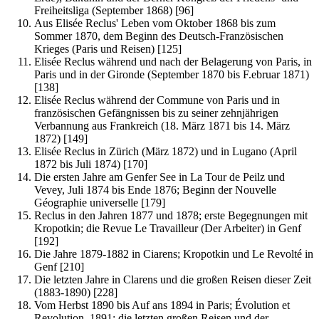
Freiheitsliga (September 1868) [96]
Aus Elisée Reclus' Leben vom Oktober 1868 bis zum
Sommer 1870, dem Beginn des Deutsch-Französischen
Krieges (Paris und Reisen) [125]
Elisée Reclus während und nach der Belagerung von Paris, in
Paris und in der Gironde (September 1870 bis F.ebruar 1871)
[138]
Elisée Reclus während der Commune von Paris und in
französischen Gefängnissen bis zu seiner zehnjährigen
Verbannung aus Frankreich (18. März 1871 bis 14. März
1872) [149]
Elisée Reclus in Zürich (März 1872) und in Lugano (April
1872 bis Juli 1874) [170]
Die ersten Jahre am Genfer See in La Tour de Peilz und
Vevey, Juli 1874 bis Ende 1876; Beginn der Nouvelle
Géographie universelle [179]
Reclus in den Jahren 1877 und 1878; erste Begegnungen mit
Kropotkin; die Revue Le Travailleur (Der Arbeiter) in Genf
[192]
Die Jahre 1879-1882 in Ciarens; Kropotkin und Le Revolté in
Genf [210]
Die letzten Jahre in Clarens und die großen Reisen dieser Zeit
(1883-1890) [228]
Vom Herbst 1890 bis Auf ans 1894 in Paris; Évolution et
Revolution, 1891; die letzten großen Reisen und der