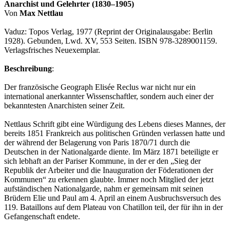
Anarchist und Gelehrter (1830–1905)
Von
Max Nettlau
Vaduz: Topos Verlag, 1977 (Reprint der Originalausgabe: Berlin
1928). Gebunden, Lwd. XV, 553 Seiten. ISBN 978-3289001159.
Verlagsfrisches Neuexemplar.
Beschreibung
:
Der französische Geograph Elisée Reclus war nicht nur ein
international anerkannter Wissenschaftler, sondern auch einer der
bekanntesten Anarchisten seiner Zeit.
Nettlaus Schrift gibt eine Würdigung des Lebens dieses Mannes, der
bereits 1851 Frankreich aus politischen Gründen verlassen hatte und
der während der Belagerung von Paris 1870/71 durch die
Deutschen in der Nationalgarde diente. Im März 1871 beteiligte er
sich lebhaft an der Pariser Kommune, in der er den „Sieg der
Republik der Arbeiter und die Inauguration der Föderationen der
Kommunen“ zu erkennen glaubte. Immer noch Mitglied der jetzt
aufständischen Nationalgarde, nahm er gemeinsam mit seinen
Brüdern Elie und Paul am 4. April an einem Ausbruchsversuch des
119. Bataillons auf dem Plateau von Chatillon teil, der für ihn in der
Gefangenschaft endete.