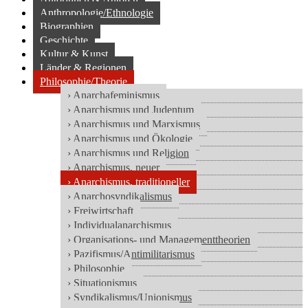
Anthropologie/Ethnologie
Biographien
Geschichte
Kultur & Kunst
Länder & Regionen
Philosophie/Theorie
› Anarchafeminismus
› Anarchismus und Judentum
› Anarchismus und Marxismus
› Anarchismus und Ökologie
› Anarchismus und Religion
› Anarchismus, neuer
› Anarchismus, traditioneller
› Anarchosyndikalismus
› Freiwirtschaft
› Individualanarchismus
› Organisations- und Managementtheorien
› Pazifismus/Antimilitarismus
› Philosophie
› Situationismus
› Syndikalismus/Unionismus