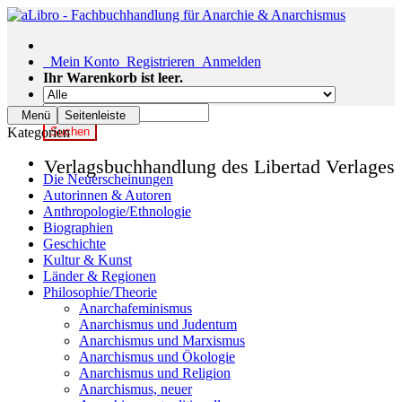
Mein Konto
Registrieren
Anmelden
Ihr Warenkorb ist leer.
Menü
Seitenleiste
Kategorien
Suchen
Verlagsbuchhandlung des Libertad Verlages
Die Neuerscheinungen
Autorinnen & Autoren
Anthropologie/Ethnologie
Biographien
Geschichte
Kultur & Kunst
Länder & Regionen
Philosophie/Theorie
Anarchafeminismus
Anarchismus und Judentum
Anarchismus und Marxismus
Anarchismus und Ökologie
Anarchismus und Religion
Anarchismus, neuer