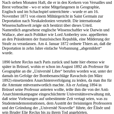
Nach sieben Monaten Haft, die er in den Kerkern von Versailles und
Brest verbrachte - wo er seine Mitgefangenen in Geographie,
Englisch und im Schachspiel unterrichtete - wurde er am 16.
November 1871 von einem Militärgericht in Saint Germain zur
Deportation nach Neukaledonien verurteilt. Die internationale
Wissenschaftswelt zeigte sich bestürzt über dieses Urteil.
Namentlich angesehene englische Wissenschaftler wie Darwin und
Wallace, aber auch Politiker wie Lord Amberley usw. appellierten
an den Präsidenten der französischen Republik, eine Milderung der
Strafe zu veranlassen. Am 4. Januar 1872 ordnete Thiers an, daß die
Deportation in zehn Jahre einfache Verbannung „abgemildert“
wurde.
1890 kehrte Reclus nach Paris zurück und hatte hier ebenso wie
später in Brüssel, wohin er schon im August 1892 als Professor für
Geographie an die „Université Libre“ berufen worden war, unter der
damals im Gefolge der Bombenanschläge Ravachols (im März
1892) einsetzenden Anarchistenverfolgung zu leiden, da man ihn für
die Attentate mitverantwortlich machte. Als er Anfang 1894 in
Brüssel seine Professur antreten wollte, teilte ihm die von der Anti-
Anarchistenkampagne eingeschüchterte Universitätsverwaltung mit,
daß seine Vorlesungen auf unbestimmte Zeit vertagt seien, was zu
Studentendemonstrationen, dem Austritt der freisinnigen Professoren
und der Gründung der „Université Nouvelle“ führte, der Élisée und
sein Bruder Elie Reclus bis zu ihrem Tod angehörten.