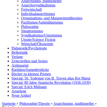
Anarchismus, traditioneller
Anarchosyndikalismus
Freiwirtschaft
Individualanarchismus
Organisations- und Managementtheorien
Pazifismus/Antimilitarismus
Philosophie
Situationismus
Syndikalismus/Unionismus
Utopie/Science Fiction
Wirtschaft/Ökonomie
Pädagogik/Psychologie
Belletristik
Verlage
Zeitschriften und Serien
Antiquariat
Raritäten/Sammlerstücke
Bücher zu kleinen Preisen
Special: 50. Todestag von B. Traven alias Ret Marut
Special: 80 Jahre Spanische Revolution (1936-1939)
Special: Erich Mühsam
Angebote
Neue Artikel
Startseite
»
Philosophie/Theorie
»
Anarchismus, traditioneller
»