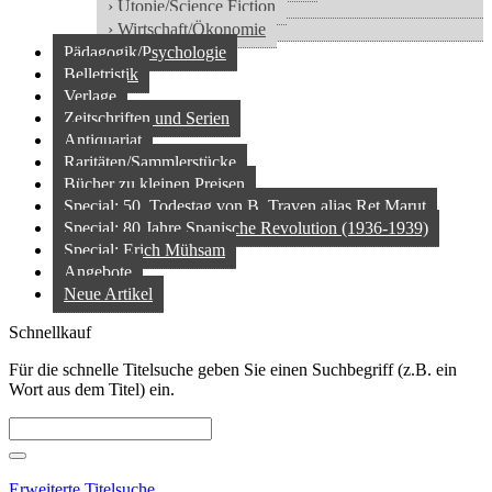
› Utopie/Science Fiction
› Wirtschaft/Ökonomie
Pädagogik/Psychologie
Belletristik
Verlage
Zeitschriften und Serien
Antiquariat
Raritäten/Sammlerstücke
Bücher zu kleinen Preisen
Special: 50. Todestag von B. Traven alias Ret Marut
Special: 80 Jahre Spanische Revolution (1936-1939)
Special: Erich Mühsam
Angebote
Neue Artikel
Schnellkauf
Für die schnelle Titelsuche geben Sie einen Suchbegriff (z.B. ein
Wort aus dem Titel) ein.
Erweiterte Titelsuche