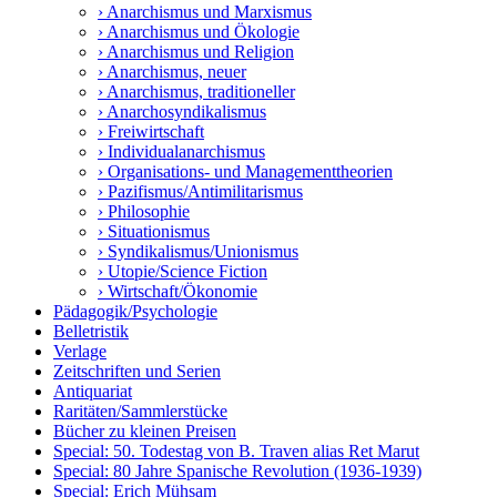
› Anarchismus und Marxismus
› Anarchismus und Ökologie
› Anarchismus und Religion
› Anarchismus, neuer
› Anarchismus, traditioneller
› Anarchosyndikalismus
› Freiwirtschaft
› Individualanarchismus
› Organisations- und Managementtheorien
› Pazifismus/Antimilitarismus
› Philosophie
› Situationismus
› Syndikalismus/Unionismus
› Utopie/Science Fiction
› Wirtschaft/Ökonomie
Pädagogik/Psychologie
Belletristik
Verlage
Zeitschriften und Serien
Antiquariat
Raritäten/Sammlerstücke
Bücher zu kleinen Preisen
Special: 50. Todestag von B. Traven alias Ret Marut
Special: 80 Jahre Spanische Revolution (1936-1939)
Special: Erich Mühsam