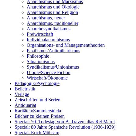
Anarchismus und Marxismus
Anarchismus und Ökologie
Anarchismus und Religion
Anarchismus, neuer
Anarchismus, traditioneller
Anarchosyndikalismus
Freiwirtschaft
Individualanarchismus
Organisations- und Managementtheorien
Pazifismus/Antimilitarismus
Philosophie
Situationismus
Syndikalismus/Unionismus
Utopie/Science Fiction
Wirtschaft/Ökonomie
Pädagogik/Psychologie
Belletristik
Verlage
Zeitschriften und Serien
Antiquariat
Raritäten/Sammlerstücke
Bücher zu kleinen Preisen
Special: 50. Todestag von B. Traven alias Ret Marut
Special: 80 Jahre Spanische Revolution (1936-1939)
Special: Erich Mühsam