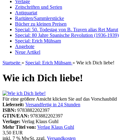
Verlage
Zeitschriften und Serien
Antiquariat
Raritäten/Sammlerstücke
Bücher zu kleinen Preisen
Special: 50. Todestag von B. Traven alias Ret Marut
Special: 80 Jahre Spanische Revolution (1936-1939)
Special: Erich Mühsam
Angebote
Neue Artikel
Startseite
»
Special: Erich Mühsam
»
Wie ich Dich liebe!
Wie ich Dich liebe!
Für eine größere Ansicht klicken Sie auf das Vorschaubild
Lieferzeit:
Versandfertig in 24 Stunden
ISBN:
9783882202397
GTIN/EAN:
9783882202397
Verlage:
Verlag Klaus Guhl
Mehr Titel von:
Verlag Klaus Guhl
3,50 EUR
inkl. 7 % MwSt. zzgl.
Versandkosten