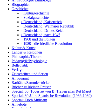
Anthropologie/Ethnologie
Biographien
Geschichte
› Kulturgeschichte
› Sozialgeschichte
› Deutschland, Kaiserreich
› Deutschland, Weimarer Republik
› Deutschland, Drittes Reich
› Deutschland, nach 1945
› 1968 und die Folgen
› 1989 - die friedliche Revolution
Kultur & Kunst
Länder & Regionen
Philosophie/Theorie
Pädagogik/Psychologie
Belletristik
Verlage
Zeitschriften und Serien
Antiquariat
Raritäten/Sammlerstücke
Bücher zu kleinen Preisen
Special: 50. Todestag von B. Traven alias Ret Marut
Special: 80 Jahre Spanische Revolution (1936-1939)
Special: Erich Mühsam
Angebote