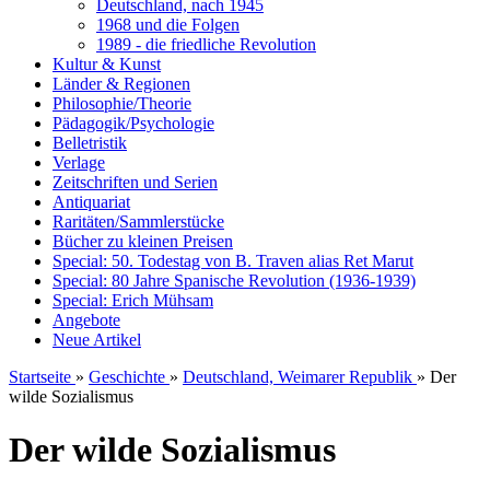
Deutschland, nach 1945
1968 und die Folgen
1989 - die friedliche Revolution
Kultur & Kunst
Länder & Regionen
Philosophie/Theorie
Pädagogik/Psychologie
Belletristik
Verlage
Zeitschriften und Serien
Antiquariat
Raritäten/Sammlerstücke
Bücher zu kleinen Preisen
Special: 50. Todestag von B. Traven alias Ret Marut
Special: 80 Jahre Spanische Revolution (1936-1939)
Special: Erich Mühsam
Angebote
Neue Artikel
Startseite
»
Geschichte
»
Deutschland, Weimarer Republik
»
Der
wilde Sozialismus
Der wilde Sozialismus