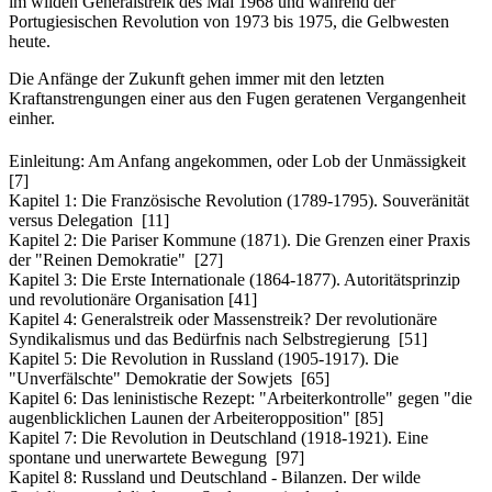
im wilden Generalstreik des Mai 1968 und während der
Portugiesischen Revolution von 1973 bis 1975, die Gelbwesten
heute.
Die Anfänge der Zukunft gehen immer mit den letzten
Kraftanstrengungen einer aus den Fugen geratenen Vergangenheit
einher.
Einleitung: Am Anfang angekommen, oder Lob der Unmässigkeit
[7]
Kapitel 1: Die Französische Revolution (1789-1795). Souveränität
versus Delegation [11]
Kapitel 2: Die Pariser Kommune (1871). Die Grenzen einer Praxis
der "Reinen Demokratie" [27]
Kapitel 3: Die Erste Internationale (1864-1877). Autoritätsprinzip
und revolutionäre Organisation [41]
Kapitel 4: Generalstreik oder Massenstreik? Der revolutionäre
Syndikalismus und das Bedürfnis nach Selbstregierung [51]
Kapitel 5: Die Revolution in Russland (1905-1917). Die
"Unverfälschte" Demokratie der Sowjets [65]
Kapitel 6: Das leninistische Rezept: "Arbeiterkontrolle" gegen "die
augenblicklichen Launen der Arbeiteropposition" [85]
Kapitel 7: Die Revolution in Deutschland (1918-1921). Eine
spontane und unerwartete Bewegung [97]
Kapitel 8: Russland und Deutschland - Bilanzen. Der wilde