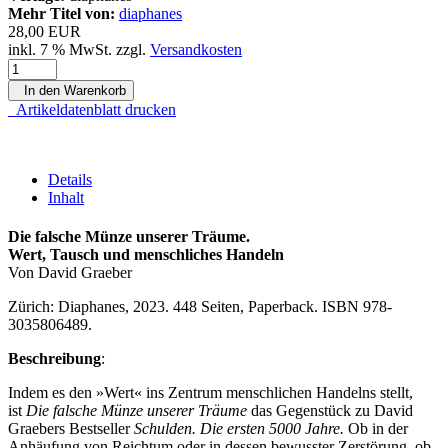
Mehr Titel von:
diaphanes
28,00 EUR
inkl. 7 % MwSt. zzgl.
Versandkosten
In den Warenkorb
Artikeldatenblatt drucken
Details
Inhalt
Die falsche Münze unserer Träume.
Wert, Tausch und menschliches Handeln
Von David Graeber
Zürich: Diaphanes, 2023. 448 Seiten, Paperback. ISBN 978-
3035806489.
Beschreibung
:
Indem es den »Wert« ins Zentrum menschlichen Handelns stellt,
ist
Die falsche Münze unserer Träume
das Gegenstück zu David
Graebers Bestseller
Schulden. Die ersten 5000 Jahre.
Ob in der
Anhäufung von Reichtum oder in dessen bewusster Zerstörung, ob