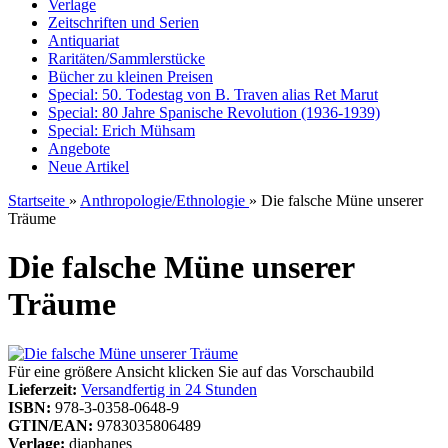
Verlage
Zeitschriften und Serien
Antiquariat
Raritäten/Sammlerstücke
Bücher zu kleinen Preisen
Special: 50. Todestag von B. Traven alias Ret Marut
Special: 80 Jahre Spanische Revolution (1936-1939)
Special: Erich Mühsam
Angebote
Neue Artikel
Startseite
»
Anthropologie/Ethnologie
»
Die falsche Müne unserer
Träume
Die falsche Müne unserer
Träume
Für eine größere Ansicht klicken Sie auf das Vorschaubild
Lieferzeit:
Versandfertig in 24 Stunden
ISBN:
978-3-0358-0648-9
GTIN/EAN:
9783035806489
Verlage:
diaphanes