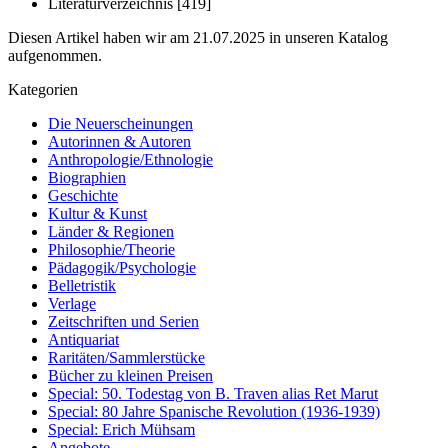
Literaturverzeichnis [419]
Diesen Artikel haben wir am 21.07.2025 in unseren Katalog
aufgenommen.
Kategorien
Die Neuerscheinungen
Autorinnen & Autoren
Anthropologie/Ethnologie
Biographien
Geschichte
Kultur & Kunst
Länder & Regionen
Philosophie/Theorie
Pädagogik/Psychologie
Belletristik
Verlage
Zeitschriften und Serien
Antiquariat
Raritäten/Sammlerstücke
Bücher zu kleinen Preisen
Special: 50. Todestag von B. Traven alias Ret Marut
Special: 80 Jahre Spanische Revolution (1936-1939)
Special: Erich Mühsam
Angebote