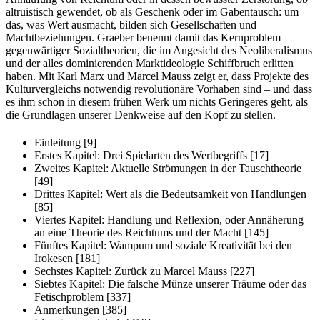
altruistisch gewendet, ob als Geschenk oder im Gabentausch: um
das, was Wert ausmacht, bilden sich Gesellschaften und
Machtbeziehungen. Graeber benennt damit das Kernproblem
gegenwärtiger Sozialtheorien, die im Angesicht des Neoliberalismus
und der alles dominierenden Marktideologie Schiffbruch erlitten
haben. Mit Karl Marx und Marcel Mauss zeigt er, dass Projekte des
Kulturvergleichs notwendig revolutionäre Vorhaben sind – und dass
es ihm schon in diesem frühen Werk um nichts Geringeres geht, als
die Grundlagen unserer Denkweise auf den Kopf zu stellen.
Einleitung [9]
Erstes Kapitel: Drei Spielarten des Wertbegriffs [17]
Zweites Kapitel: Aktuelle Strömungen in der Tauschtheorie
[49]
Drittes Kapitel: Wert als die Bedeutsamkeit von Handlungen
[85]
Viertes Kapitel: Handlung und Reflexion, oder Annäherung
an eine Theorie des Reichtums und der Macht [145]
Fünftes Kapitel: Wampum und soziale Kreativität bei den
Irokesen [181]
Sechstes Kapitel: Zurück zu Marcel Mauss [227]
Siebtes Kapitel: Die falsche Münze unserer Träume oder das
Fetischproblem [337]
Anmerkungen [385]