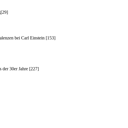
g[29]
lenzen bei Carl Einstein [153]
 der 30er Jahre [227]