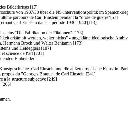
des Bilderkriegs [17]
 Broschüre von 1937/38 über die NS-Interventionspolitik im Spanicnkrie
ltime parcours de Carl Einstein pendant la "drôle de guerre"[57]
ernant Carl Einstein dans la période 1936-1940 [113]
nsteins "Die Fabrikation der Fiktionen" [133]
keit erkämpft werden, weiter nichts" - ungeklärte ideologische Ambiva
in, Hermann Broch und Walter Benjamin [173]
steins und Heideggers [187]
et science de l‘art [201]
ndenden Einheit der
nstgeschichte. Carl Einstein und die außereuropäische Kunst im Paris
A propos du "Georges Braque" de Carl Einstein [241]
e à la structure subjective [249]
 [265]
ommen.