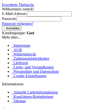
Erweiterte Titelsuche
Willkommen zurück!
E-Mail-Adresse:
Passwort:
Passwort vergessen?
Anmelden
Kundengruppe:
Gast
Mehr über...
Impressum
AGB
Widerrufsrecht
Zahlungsmöglichkeiten
Lieferzeit
Liefer- und Versandkosten
Privatsphäre und Datenschutz
Cookie Einstellungen
Informationen
Aktuelle Lieferinformationen
Kund:innen-Registrierung
Sitemap