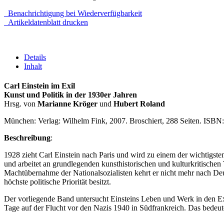
Benachrichtigung bei Wiederverfügbarkeit
Artikeldatenblatt drucken
Details
Inhalt
Carl Einstein im Exil
Kunst und Politik in der 1930er Jahren
Hrsg. von
Marianne Kröger
und
Hubert Roland
München: Verlag: Wilhelm Fink, 2007. Broschiert, 288 Seiten. ISB
Beschreibung
:
1928 zieht Carl Einstein nach Paris und wird zu einem der wichtigst
und arbeitet an grundlegenden kunsthistorischen und kulturkritisch
Machtübernahme der Nationalsozialisten kehrt er nicht mehr nach Deuts
höchste politische Priorität besitzt.
Der vorliegende Band untersucht Einsteins Leben und Werk in den Exil
Tage auf der Flucht vor den Nazis 1940 in Südfrankreich. Das bedeute