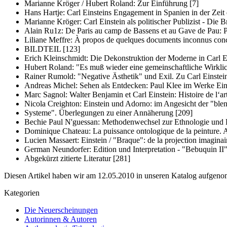
Marianne Kröger / Hubert Roland: Zur Einführung [7]
Hans Hartje: Carl Einsteins Engagement in Spanien in der Zeit 
Marianne Kröger: Carl Einstein als politischer Publizist - Die
Alain Ru1z: De Paris au camp de Bassens et au Gave de Pau: Pu
Liliane Meffre: À propos de quelques documents inconnus conc
BILDTEIL [123]
Erich Kleinschmidt: Die Dekonstruktion der Moderne in Carl Ei
Hubert Roland: "Es muß wieder eine gemeinschaftliche Wirklich
Rainer Rumold: "Negative Ästhetik" und Exil. Zu Carl Einste
Andreas Michel: Sehen als Entdecken: Paul Klee im Werke Ein
Marc Sagnol: Walter Benjamin et Carl Einstein: Histoire de l‘art 
Nicola Creighton: Einstein und Adorno: im Angesicht der "ble
Systeme". Überlegungen zu einer Annäherung [209]
Bechie Paul N'guessan: Methodenwechsel zur Ethnologie und Ku
Dominique Chateau: La puissance ontologique de la peinture. 
Lucien Massaert: Einstein / "Braque": de la projection imaginair
German Neundorfer: Edition und Interpretation - "Bebuquin II"
Abgekürzt zitierte Literatur [281]
Diesen Artikel haben wir am 12.05.2010 in unseren Katalog aufgen
Kategorien
Die Neuerscheinungen
Autorinnen & Autoren