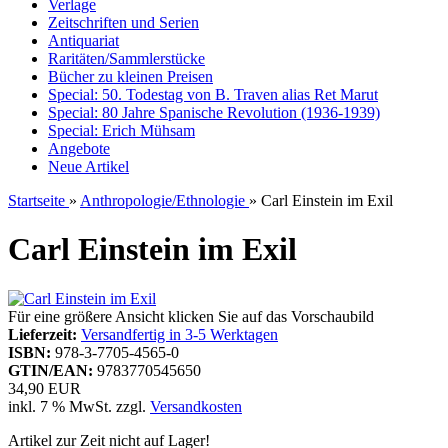
Verlage
Zeitschriften und Serien
Antiquariat
Raritäten/Sammlerstücke
Bücher zu kleinen Preisen
Special: 50. Todestag von B. Traven alias Ret Marut
Special: 80 Jahre Spanische Revolution (1936-1939)
Special: Erich Mühsam
Angebote
Neue Artikel
Startseite
»
Anthropologie/Ethnologie
»
Carl Einstein im Exil
Carl Einstein im Exil
Für eine größere Ansicht klicken Sie auf das Vorschaubild
Lieferzeit:
Versandfertig in 3-5 Werktagen
ISBN:
978-3-7705-4565-0
GTIN/EAN:
9783770545650
34,90 EUR
inkl. 7 % MwSt. zzgl.
Versandkosten
Artikel zur Zeit nicht auf Lager!