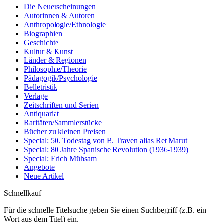
Die Neuerscheinungen
Autorinnen & Autoren
Anthropologie/Ethnologie
Biographien
Geschichte
Kultur & Kunst
Länder & Regionen
Philosophie/Theorie
Pädagogik/Psychologie
Belletristik
Verlage
Zeitschriften und Serien
Antiquariat
Raritäten/Sammlerstücke
Bücher zu kleinen Preisen
Special: 50. Todestag von B. Traven alias Ret Marut
Special: 80 Jahre Spanische Revolution (1936-1939)
Special: Erich Mühsam
Angebote
Neue Artikel
Schnellkauf
Für die schnelle Titelsuche geben Sie einen Suchbegriff (z.B. ein
Wort aus dem Titel) ein.