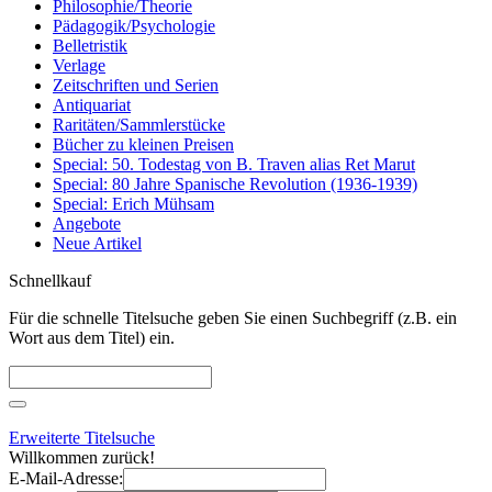
Philosophie/Theorie
Pädagogik/Psychologie
Belletristik
Verlage
Zeitschriften und Serien
Antiquariat
Raritäten/Sammlerstücke
Bücher zu kleinen Preisen
Special: 50. Todestag von B. Traven alias Ret Marut
Special: 80 Jahre Spanische Revolution (1936-1939)
Special: Erich Mühsam
Angebote
Neue Artikel
Schnellkauf
Für die schnelle Titelsuche geben Sie einen Suchbegriff (z.B. ein
Wort aus dem Titel) ein.
Erweiterte Titelsuche
Willkommen zurück!
E-Mail-Adresse: